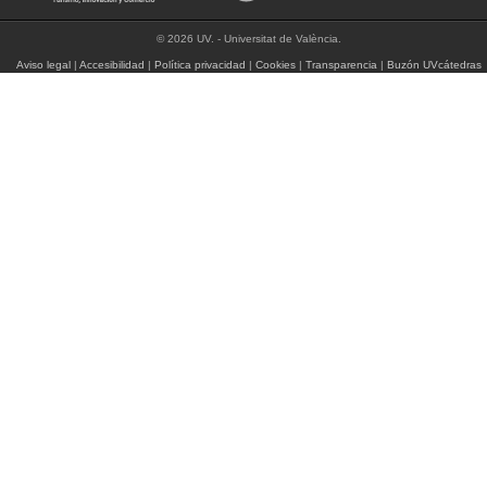
© 2026 UV. - Universitat de València.
Aviso legal
|
Accesibilidad
|
Política privacidad
|
Cookies
|
Transparencia
|
Buzón UVcátedras