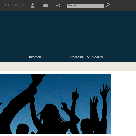
DIRECTORIO
USER
Datathon
Programa UVCàtedres