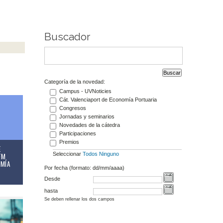
Buscador
Categoría de la novedad:
Campus - UVNoticies
Cát. Valenciaport de Economía Portuaria
Congresos
Jornadas y seminarios
Novedades de la cátedra
Participaciones
Premios
E
Seleccionar
Todos
Ninguno
FM
OMÍA
Por fecha (formato: dd/mm/aaaa)
Desde
hasta
Se deben rellenar los dos campos