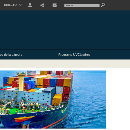
DIRECTORIO
USER
SHARE
CONTACTE
s de la cátedra
Programa UVCàtedres