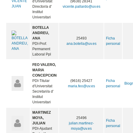
d'Universitat
(9638) 28341
Director/a d'
vicente.pallardo@uv.es
Institut
Universitari
BOTELLA
ANDREU,
ANA
25493
Ficha
PDI-Prof.
ana.botella@uv.es
personal
Permanent
Laboral Ppl
FEO VALERO,
MARIA
CONCEPCION
PDI-Titular
(9616) 25427
Ficha
Biogr
d'Universitat
maria.feo@uv.es
personal
Secretari/a d'
Institut
Universitari
MARTINEZ
MOYA,
25496
Ficha
JULIAN
julian.martinez-
personal
PDI-Ajudant
moya@uv.es