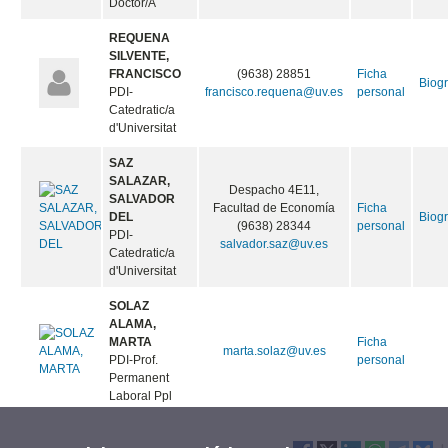
Doctor/A
REQUENA
SILVENTE,
FRANCISCO
(9638) 28851
Ficha
Biogr
PDI-
francisco.requena@uv.es
personal
Catedratic/a
d'Universitat
SAZ
SALAZAR,
Despacho 4E11,
SALVADOR
Facultad de Economía
Ficha
DEL
Biogr
(9638) 28344
personal
PDI-
salvador.saz@uv.es
Catedratic/a
d'Universitat
SOLAZ
ALAMA,
MARTA
Ficha
marta.solaz@uv.es
PDI-Prof.
personal
Permanent
Laboral Ppl