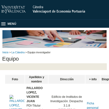
MENÚ
Inicio
>
La Cátedra
> Equipo investigador
Equipo
Apellidos y
Foto
Dirección
+ info
Biogr
nombre
PALLARDO
LOPEZ,
VICENTE
Edificio de Institutos de
JUAN
Investigación. Despacho
Ficha
PDI-Titular
3.1.8
personal