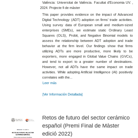
València: Universitat de València. Facultat d'Economia UV. ,
2024. Projecte fi de màster
This paper provides evidence on the impact of Advanced
Digital Technology (ADT) adoption on firms' trade activities.
Using survey data of European small and medium-sized
enterprises (SMEs), we estimate static Ordinary Least
Squares (OLS), Probit, and Negative Binomial models to
assess the relationship between ADT adoption and trade
behavior at the firm level. Our findings show that firms
utilizing ADTs are more productive, more likely to be
exporters, more engaged in Global Value Chains (GVCs),
and tend to export to a greater number of destinations.
However, not all ADTs have the same impact on trade
activities. While adopting Artificial Intelligence (AI) positively
correlates with the...
Leer más
[Ver Información Detallada]
Retos de futuro del sector cerámico
español (Premi Final de Màster
edició 2022)