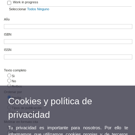
Work in progress
Seleccionar
Todos
Ninguno
Año
ISBN
ISSN
Texto completo
Si
No
Ambos
Ordenar por
Fecha
Cookies y política de
Autor
Tipos de publicación
privacidad
Data de adquisición
Mostrar en formato cita
Tu privacidad es importante para nosotros. Por ello te
Si
No
informamos que utilizamos cookies propias y de terceros