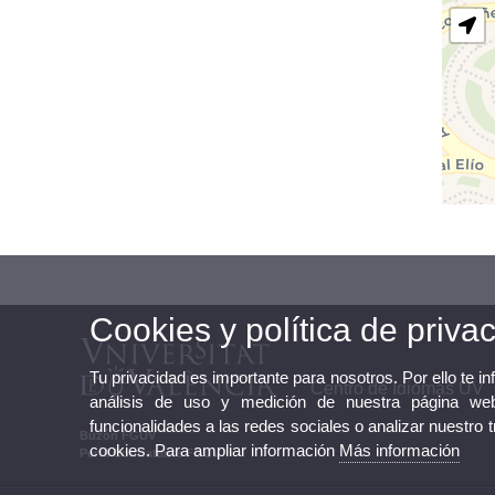
Cookies y política de priva
Tu privacidad es importante para nosotros. Por ello te i
Centro de Idiomas UV
análisis de uso y medición de nuestra página web
funcionalidades a las redes sociales o analizar nuestro 
Buzón FGUV
cookies. Para ampliar información
Más información
Perfil Contratante FGUV