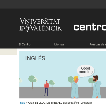
El Centro
Idiomas
Pruebas de n
Inicio
> Anual B1 LLOC DE TREBALL Blasco Ibáñez (90 horas)