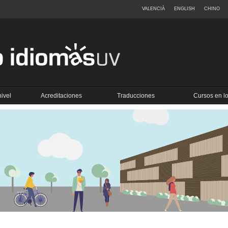
VALENCIÀ
ENGLISH
CHINO
ivel
Acreditaciones
Traducciones
Cursos en 