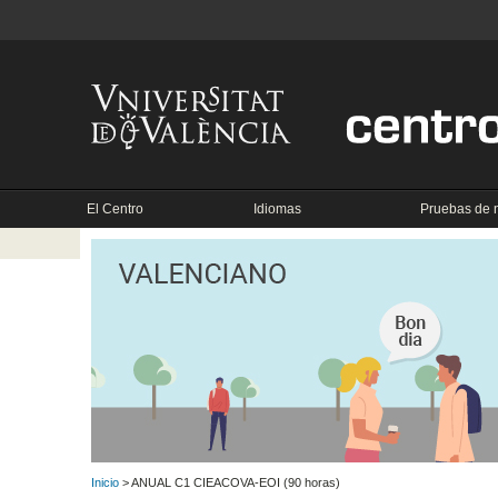
El Centro
Idiomas
Pruebas de n
Inicio
> ANUAL C1 CIEACOVA-EOI (90 horas)