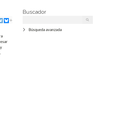
Buscador
Búsqueda avanzada
ra
resar
 y
.