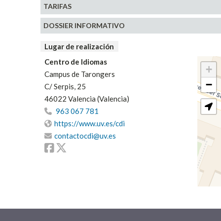
TARIFAS
DOSSIER INFORMATIVO
Lugar de realización
Centro de Idiomas
+
Campus de Tarongers
−
C/ Serpis, 25
46022 Valencia (Valencia)
963 067 781
https://www.uv.es/cdi
contactocdi@uv.es
Facebook
Twitter