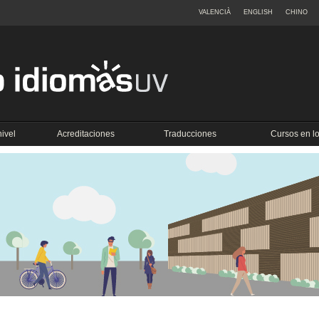
VALENCIÀ
ENGLISH
CHINO
ivel
Acreditaciones
Traducciones
Cursos en 