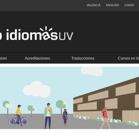
VALENCIÀ
ENGLISH
CHINO
ivel
Acreditaciones
Traducciones
Cursos en 