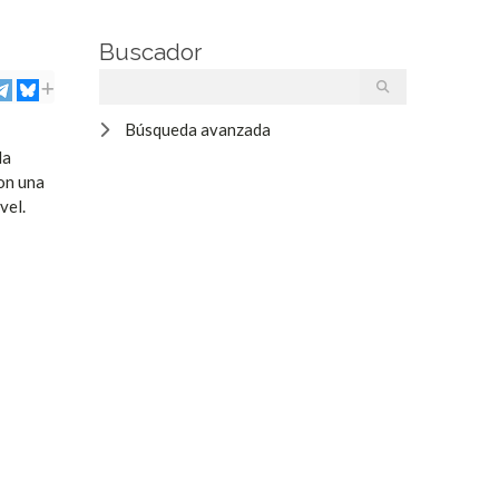
Buscador
Búsqueda avanzada
la
on una
vel.