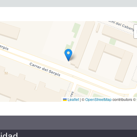
Leaflet
|
©
OpenStreetMap
contributors ©
cidad