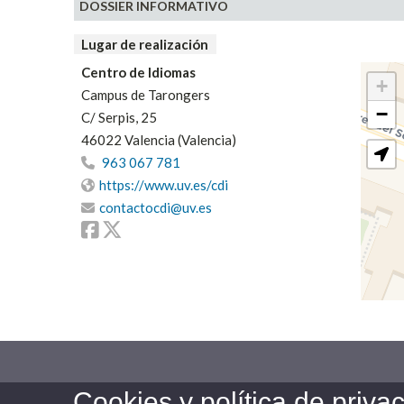
DOSSIER INFORMATIVO
Lugar de realización
Centro de Idiomas
+
Campus de Tarongers
−
C/ Serpis, 25
46022 Valencia (Valencia)
963 067 781
https://www.uv.es/cdi
contactocdi@uv.es
Facebook
Twitter
Cookies y política de priva