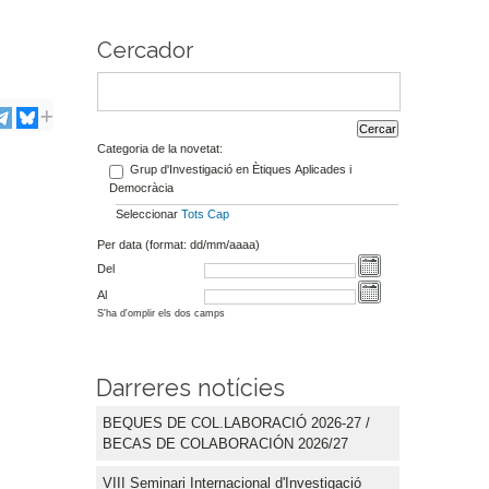
Cercador
Categoria de la novetat:
Grup d'Investigació en Ètiques Aplicades i
Democràcia
Seleccionar
Tots
Cap
Per data (format: dd/mm/aaaa)
Del
Al
S'ha d'omplir els dos camps
Darreres notícies
BEQUES DE COL.LABORACIÓ 2026-27 /
BECAS DE COLABORACIÓN 2026/27
VIII Seminari Internacional d'Investigació