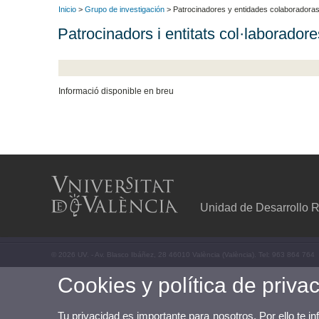
Inicio
>
Grupo de investigación
> Patrocinadores y entidades colaboradora
Patrocinadors i entitats col·laboradore
Informació disponible en breu
Unidad de Desarrollo R
© 2026 UV. - Av. Blasco Ibáñez, 28 46010 València (València). Tel: 963 864 764
Cookies y política de priva
Tu privacidad es importante para nosotros. Por ello te i