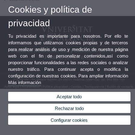
Cookies y política de
privacidad
Tu privacidad es importante para nosotros. Por ello te
informamos que utilizamos cookies propias y de terceros
para realizar análisis de uso y medición de nuestra página
Unidad de Desarrollo Rural y Evaluación de Políticas
web con el fin de personalizar contenidos,así como
Públicas (UDERVAL)
proporcionar funcionalidades a las redes sociales o analizar
nuestro tráfico. Para continuar acepta o modifica la
configuración de nuestras cookies. Para ampliar información
© 2026 UV. - Av. Blasco Ibáñez, 28 46010 València (València). Tel: 963 864 764
Más información
Aviso legal
|
Accesibilidad
|
Política privacidad
|
Cookies
|
Transparencia
|
Buzón de contacto
Aceptar todo
Rechazar todo
Configurar cookies