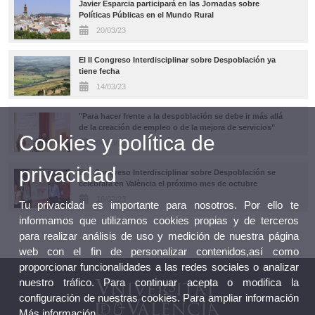
Javier Esparcia participará en las Jornadas sobre
Políticas Públicas en el Mundo Rural
20/03/23
El II Congreso Interdisciplinar sobre Despoblación ya
tiene fecha
14/03/23
"Para hacer frente a la despoblación se debe ir más allá
de la creación de empleo o de la mejora de servicios"
Cookies y política de
04/03/23
privacidad
El II Congreso Interdisciplinar sobre Despoblación se
celebrará en València el próximo mes de octubre
16/02/23
Tu privacidad es importante para nosotros. Por ello te
informamos que utilizamos cookies propias y de terceros
para realizar análisis de uso y medición de nuestra página
web con el fin de personalizar contenidos,así como
proporcionar funcionalidades a las redes sociales o analizar
nuestro tráfico. Para continuar acepta o modifica la
configuración de nuestras cookies. Para ampliar información
Más información