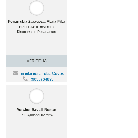
Peñarrubia Zaragoza, Maria Pilar
PDI-Titular d'Universitat
Director/a de Departament
VER FICHA
m.pilar.penarrubia@uv.es
(9638) 64893
Vercher Savall, Nestor
PDI-Ajudant Doctor/A