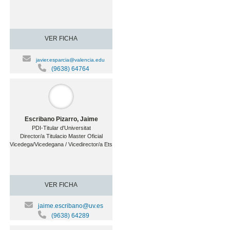
VER FICHA
javier.esparcia@valencia.edu
(9638) 64764
Escribano Pizarro, Jaime
PDI-Titular d'Universitat
Director/a Titulacio Master Oficial
Vicedega/Vicedegana / Vicedirector/a Ets
VER FICHA
jaime.escribano@uv.es
(9638) 64289