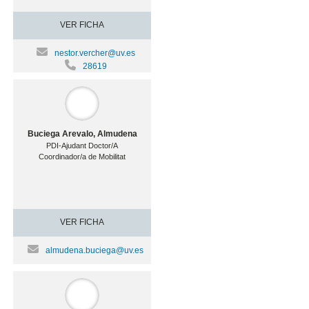
VER FICHA
nestor.vercher@uv.es
28619
Buciega Arevalo, Almudena
PDI-Ajudant Doctor/A
Coordinador/a de Mobilitat
VER FICHA
almudena.buciega@uv.es