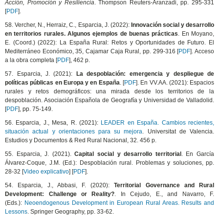
Acción, Promoción y Resiliencia
. Thompson Reuters-Aranzadi, pp. 295-331
[
PDF
].
58. Vercher, N., Herraiz, C., Esparcia, J. (2022):
Innovación social y desarrollo
en territorios rurales. Algunos ejemplos de buenas prácticas
. En Moyano,
E. (Coord.) (2022): La España Rural: Retos y Oportunidades de Futuro. El
Mediterráneo Económico, 35, Cajamar Caja Rural, pp. 299-316 [
PDF
]. Acceso
a la obra completa [
PDF
], 462 p.
57. Esparcia, J. (2021):
La despoblación: emergencia y despliegue de
políticas públicas en Europa y en España
. [
PDF
]. En VV.AA. (2021): Espacios
rurales y retos demográficos: una mirada desde los territorios de la
despoblación. Asociación Española de Geografía y Universidad de Valladolid.
[
PDF
], pp. 75-149.
56. Esparcia, J., Mesa, R. (2021):
LEADER en España. Cambios recientes,
situación actual y orientaciones para su mejora
. Universitat de Valencia.
Estudios y Documentos & Red Rural Nacional, 32. 456 p.
55. Esparcia, J. (2021).
Capital social y desarrollo territorial
. En García
Álvarez-Coque, J.M. (Ed.): Despoblación rural. Problemas y soluciones, pp.
28-32 [
Video explicativo
] [
PDF
].
54. Esparcia, J., Abbasi, F. (2020):
Territorial Governance and Rural
Development: Challenge or Reality?
. In Cejudo, E., and Navarro, F.
(Eds.):
Neoendogenous Development in European Rural Areas. Results and
L
essons
. Springer Geography, pp. 33-62.