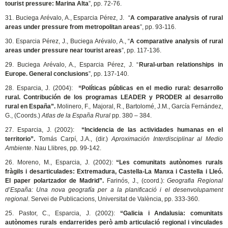
tourist pressure: Marina Alta
”, pp. 72-76.
31. Buciega Arévalo, A., Esparcia Pérez, J. “
A comparative analysis of rural
areas under pressure from metropolitan areas
”, pp. 93-116.
30. Esparcia Pérez, J., Buciega Arévalo, A., “
A comparative analysis of rural
areas under pressure near tourist areas
”, pp. 117-136.
29. Buciega Arévalo, A., Esparcia Pérez, J. “
Rural-urban relationships in
Europe. General conclusions
”, pp. 137-140.
28. Esparcia, J. (2004):
“Políticas públicas en el medio rural: desarrollo
rural. Contribución de los programas LEADER y PRODER al desarrollo
rural en España”.
Molinero, F., Majoral, R., Bartolomé, J.M., García Fernández,
G., (Coords.)
Atlas de la España Rural
pp. 380 – 384.
27. Esparcia, J. (2002):
“Incidencia de las actividades humanas en el
territorio”.
Tomás Carpí, J.A., (dir.)
Aproximación Interdisciplinar al Medio
Ambiente
. Nau Llibres, pp. 99-142.
26. Moreno, M., Esparcia, J. (2002):
“Les comunitats autònomes rurals
fràgils i desarticulades: Extremadura, Castella-La Manxa i Castella i Lleó.
El paper polartzador de Madrid”.
Farinós, J., (coord.):
Geografia Regional
d’España: Una nova geografía per a la planificació i el desenvolupament
regional
. Servei de Publicacions, Universitat de València, pp. 333-360.
25. Pastor, C., Esparcia, J. (2002):
“Galicia i Andalusia: comunitats
autònomes rurals endarrerides però amb articulació regional i vinculades