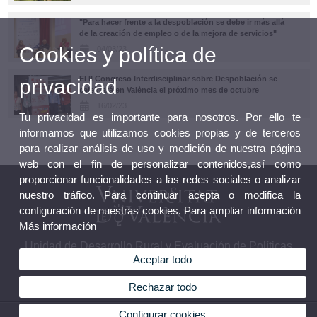
"Para hacer frente a la despoblación se debe ir más allá
de la creación de empleo o de la mejora de servicios"
Cookies y política de
04/03/23
El II Congreso Interdisciplinar sobre Despoblación se
privacidad
celebrará en València el próximo mes de octubre
16/02/23
Tu privacidad es importante para nosotros. Por ello te
informamos que utilizamos cookies propias y de terceros
para realizar análisis de uso y medición de nuestra página
web con el fin de personalizar contenidos,así como
proporcionar funcionalidades a las redes sociales o analizar
nuestro tráfico. Para continuar acepta o modifica la
configuración de nuestras cookies. Para ampliar información
Más información
Unidad de Desarrollo Rural y Evaluación de Políticas
Aceptar todo
Públicas (UDERVAL)
Rechazar todo
Configurar cookies
© 2026 UV. - Av. Blasco Ibáñez, 28 46010 València (València). Tel: 963 864 764