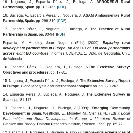
19. Noguera, J., Esparcia Pérez, J., Buciega, A.
APRODERVI Rural
Partnership, Spain.
pp. 311-322. [
PDF
]
18. Buciega, A., Esparcia Pérez, J., Noguera, J.
ASAM Ambassierras Rural
Partnership, Spain.
pp. 299-310. [
PDF
]
17. Esparcia Pérez, J., Noguera, J., Buciega, A.
The Practice of Rural
Partnership in Spain.
pp. 83-94. [
PDF
]
Esparcia, M. Moseley, Joan Noguera (Eds.) (2000):
Exploring rural
development partnerships in Europe.
An análisis of 330 local partnerships
across eight EU countries
. Informes UDERVAL 1, Dpto. de Geografía, Univ.
de Valencia:
16. Esparcia Pérez, J., Noguera, J., Buciega, A.
The Extensive Survey:
Objectives and procedures.
pp. 17-31.
15. Noguera, J., Esparcia Pérez, J., Buciega, A.
The Extensive Survey Report
in Europe. Global analysis and international comparison.
pp. 229-262.
14. Esparcia Pérez, J., Buciega, A., Noguera, J.
The Extensive Survey in
Spain.
pp. 81-117.
13. Esparcia, J., Noguera, J., Buciega, A.(1999):
Emerging Community
Development in Spain.
Westholm, E., Moseley, M., Stenlas, N., (Eds,):
Local
Partnerships and Rural Development in Europe: a Literature Review of
Practice and Theory
. Dalarna Research Institute, Sweden, 1999, pp. 65-77.
12. Esparcia, J., Noguera, J., Buciega, A. (1999):
Europe-wide experiences of