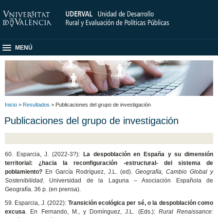
MENÚ
Inicio
>
Resultados
> Publicaciones del grupo de investigación
Publicaciones del grupo de investigación
60. Esparcia, J. (2022-3?):
​La despoblación en España y su dimensión
territorial: ¿hacia la reconfiguración -estructural- del sistema de
poblamiento?
En García Rodríguez, J.L. (ed).
Geografía, Cambio Global y
Sostenibilidad
. Universidad de la Laguna – Asociación Española de
Geografía. 36 p. (en prensa).
59. Esparcia, J. (2022):
Transición ecológica per sé, o la despoblación como
excusa
. En Fernando, M., y Domínguez, J.L. (Eds.):
Rural Renaissance: