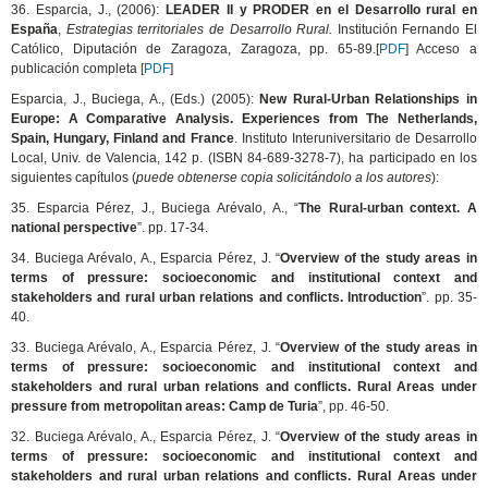
36. Esparcia, J., (2006):
LEADER II y PRODER en el Desarrollo rural en
España
,
Estrategias territoriales de Desarrollo Rural.
Institución Fernando El
Católico, Diputación de Zaragoza, Zaragoza, pp. 65-89.[
PDF
] Acceso a
publicación completa [
PDF
]
Esparcia, J., Buciega, A., (Eds.) (2005):
New Rural-Urban Relationships in
Europe: A Comparative Analysis. Experiences from The Netherlands,
Spain, Hungary, Finland and France
.
Instituto Interuniversitario de Desarrollo
Local, Univ. de Valencia, 142 p. (ISBN 84-689-3278-7), ha participado en los
siguientes capítulos (
puede obtenerse copia solicitándolo a los autores
):
35. Esparcia Pérez, J., Buciega Arévalo, A., “
The Rural-urban context. A
national perspective
”. pp. 17-34.
34. Buciega Arévalo, A., Esparcia Pérez, J. “
Overview of the study areas in
terms of pressure: socioeconomic and institutional context and
stakeholders and rural urban relations and conflicts. Introduction
”. pp. 35-
40.
33. Buciega Arévalo, A., Esparcia Pérez, J. “
Overview of the study areas in
terms of pressure: socioeconomic and institutional context and
stakeholders and rural urban relations and conflicts. Rural Areas under
pressure from metropolitan areas: Camp de Turia
”, pp. 46-50.
32. Buciega Arévalo, A., Esparcia Pérez, J. “
Overview of the study areas in
terms of pressure: socioeconomic and institutional context and
stakeholders and rural urban relations and conflicts.
Rural Areas under