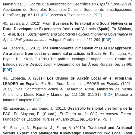
Martín Vide, J. (Coords.):
La Investigación Geográfica en España (1990-2012)
.
Asociación de Geógrafos Españoles-Consejo Superior de Investigaciones
Científicas, pp. 87-117. [
PDF
] Acceso a Texto completo [
PDF
]
45. Esparcia, J. (2012):
From Business to Territorial and Social Networks in
Rural Development: Experiences from rural Valencia (Spain)
. En Sjöblom,
S., et al. (Eds):
Sustainability and Short-term Policies. Improving Governance in
Spatial Policy Interventions
. Ashgate Publisher, pp. 261-299. [
PDF
]
44. Esparcia, J. (2012):
The environmental dimension of LEADER approach.
An analysis from best environmental practices in Spain
. En Paniagua, A.,
Bryant, R., Kizos, T. (Eds.) The political ecology of depopulation. Centro de
Estudios sobre Despoblación y Desarrollo de las Áreas Rurales, pp. 39-66.
[
PDF
]
43. Esparcia, J. (2011):
Los Grupos de Acción Local en el Programa
LEADER en España
. En Red Rural Nacional:
LEADER en España (1991-
2011). Una Contribución Activa al Desarrollo Rural
. Ministerio de Medio
Ambiente y Medio Rural y Marino, pp. 111-136, 311-312. [
PDF
] [Acceso a
Informe Completo
PDF
]
42. Esparcia, J., Escribano, J. (2011):
Desarrollo territorial y reforma de la
PAC
. En Moyano, E. (Coord.):
El Futuro de la PAC es nuestro Futuro
.
Fundación de Estudios Rurales. Anuario 2011, pp. 142-149. [
PDF
]
41. Buciega, A., Esparcia, J., Ferrer, V. (2010):
Traditional and Artisanal
Versus Expert and Managerial Knowkedge: Dissecting Two Local Food