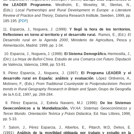
the LEADER Programme.
Westholm, E., Moseley, M., Stenlas, N.,
(Eds.):
Local Partnerships and Rural Development in Europe: a Literature
Review of Practice and Theory
, Dalarna Research Institute, Sweden, 1999, pp.
185-195. [
PDF
]
11. Esparcia, J., Noguera, J. (1999):
Y llegó la hora de los territorios.
Reflexiones en torno al territorio y el desarrollo rural.
Ramos, E., (Ed.):
El
Desarrollo rural en la Agenda 2000
, Ministerio de Agricultura, Pesca y
Alimentación, Madrid. 1999, pp. 1-34.
10. Esparcia, J., Noguera, J. (1998):
El Sistema Demográfico.
Hermosilla, J.,
(Dir.):
La Hoya de Buñol-Chiva. Estudio de una Comarca con Futuro
. Diputació
de València, Valencia, 1998, pp. 53-91.
9. Pérez Esparcia, J., Noguera, J. (1997):
El Programa LEADER y el
desarrollo rural en España: análisis y evaluación
. López Ontiveros, A.,
Molinero, F., (Eds.):
From Traditional Countryside to Postproductivism: Recent
trends in Rural Geography Research in Britain and Spain
, Grupo de Geografía
de la A.G.E, 1997, pp. 269-284.
8. Pérez Esparcia, J., Estrela Navarro, M.J. (1996):
De los Sistemas
Geoeconómicos a la Mundialización.
VV.AA: Sistemas Geoeconómicos y
Tercer Mundo. Orientación Teórica y Práxis Didactica
, Ed. Nau Llibres, 1996,
pp. 5-33.
7. Salom, J., Pérez Esparcia, J., Albertos, E., Pitarch, M.D, Delios, E.
(1991):
Análisis de la movilidad obligada por trabajo y estudio en la