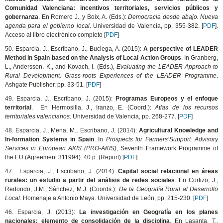
Comunidad Valenciana: incentivos territoriales, servicios públicos y
gobernanza
. En Romero J., y Boix, A. (Eds.):
Democracia desde abajo. Nueva
agenda para el gobierno local
. Universidad de Valencia, pp. 355-382. [
PDF
].
Acceso al libro electrónico completo [
PDF
]
50. Esparcia, J., Escribano, J., Buciega, A. (2015):
A perspective of LEADER
Method in Spain based on the Analysis of Local Action Groups
. In Granberg,
L., Andersson, K., and Kovach, I. (Eds.),
Evaluating the LEADER Approach to
Rural Development. Grass-roots Experiences of the LEADER Programme
.
Ashgate Publisher, pp. 33-51.
[
PDF
]
49. Esparcia, J., Escribano, J. (2015):
Programas Europeos y el enfoque
territorial
. En Hermosilla, J., Iranzo, E. (Coord.):
Atlas de los recursos
territoriales valencianos
. Universidad de Valencia, pp. 268-277. [
PDF
]
48. Esparcia, J., Mena, M., Escribano, J. (2014):
Agricultural Knowledge and
In-formation Systems in Spain
. In
Prospects for Farmers’Support: Advisory
Services in European AKIS (PRO-AKIS)
, Seventh Framework Programme of
the EU (Agreement 311994). 40 p. (Report) [
PDF
]
47. Esparcia, J., Escribano, J. (2014):
Capital social relacional en áreas
rurales: un estudio a partir del análisis de redes sociales
. En Cortizo, J.,
Redondo, J.M., Sánchez, M.J. (Coords.):
De la Geografía Rural al Desarrollo
Local
. Homenaje a Antonio Maya. Universidad de León, pp. 215-230. [
PDF
]
46. Esparcia, J. (2013):
La investigación en Geografía en los planes
nacionales: elemento de consolidación de la disciplina
. En Lasanta, T.,