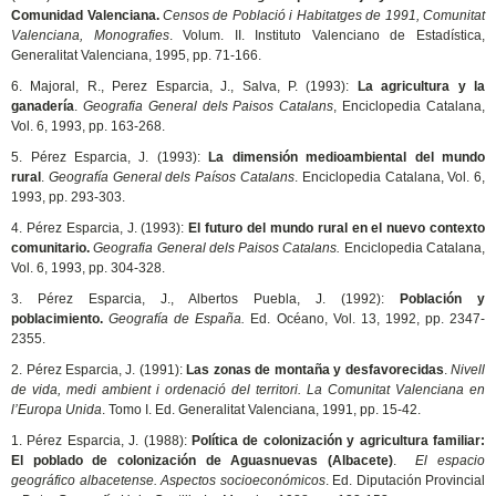
Comunidad Valenciana.
Censos de Població i Habitatges de 1991, Comunitat
Valenciana, Monografies
. Volum. II. Instituto Valenciano de Estadística,
Generalitat Valenciana, 1995, pp. 71-166.
6. Majoral, R., Perez Esparcia, J., Salva, P. (1993):
La agricultura y la
ganadería
.
Geografia General dels Paisos Catalans
, Enciclopedia Catalana,
Vol. 6, 1993, pp. 163-268.
5. Pérez Esparcia, J. (1993):
La dimensión medioambiental del mundo
rural
.
Geografía General dels Paísos Catalans
. Enciclopedia Catalana, Vol. 6,
1993, pp. 293-303.
4. Pérez Esparcia, J. (1993):
El futuro del mundo rural en el nuevo contexto
comunitario.
Geografia General dels Paisos Catalans.
Enciclopedia Catalana,
Vol. 6, 1993, pp. 304-328.
3. Pérez Esparcia, J., Albertos Puebla, J. (1992):
Población y
poblacimiento.
Geografía de España.
Ed. Océano, Vol. 13, 1992, pp. 2347-
2355.
2. Pérez Esparcia, J. (1991):
Las zonas de montaña y desfavorecidas
.
Nivell
de vida, medi ambient i ordenació del territori.
La Comunitat Valenciana en
l’Europa Unida
. Tomo I. Ed. Generalitat Valenciana, 1991, pp. 15-42.
1. Pérez Esparcia, J. (1988):
Política de colonización y agricultura familiar:
El poblado de colonización de Aguasnuevas (Albacete)
.
El espacio
geográfico albacetense. Aspectos socioeconómicos
. Ed. Diputación Provincial