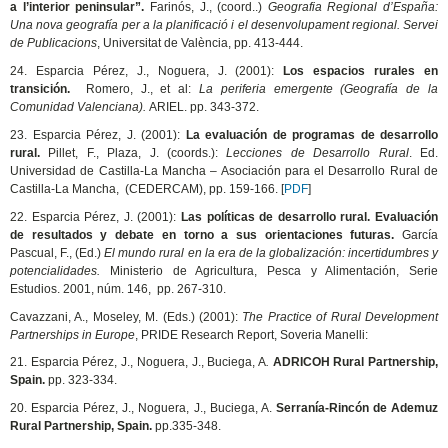
a l’interior peninsular”.
Farinós, J., (coord..)
Geografia Regional d’España:
Una nova geografía per a la planificació i el desenvolupament regional. Servei
de Publicacions
, Universitat de València, pp. 413-444.
24. Esparcia Pérez, J., Noguera, J. (2001):
Los espacios rurales en
transición.
Romero, J., et al:
La periferia emergente (Geografía de la
Comunidad Valenciana).
ARIEL. pp. 343-372.
23. Esparcia Pérez, J. (2001):
La evaluación de programas de desarrollo
rural.
Pillet, F., Plaza, J. (coords.):
Lecciones de Desarrollo Rural
. Ed.
Universidad de Castilla-La Mancha – Asociación para el Desarrollo Rural de
Castilla-La Mancha, (CEDERCAM), pp. 159-166. [
PDF
]
22. Esparcia Pérez, J. (2001):
Las políticas de desarrollo rural. Evaluación
de resultados y debate en torno a sus orientaciones futuras.
García
Pascual, F., (Ed.)
El mundo rural en la era de la globalización: incertidumbres y
potencialidades.
Ministerio de Agricultura, Pesca y Alimentación, Serie
Estudios. 2001, núm. 146, pp. 267-310.
Cavazzani, A., Moseley, M. (Eds.) (2001):
The Practice of Rural Development
Partnerships in Europe
, PRIDE Research Report, Soveria Manelli:
21. Esparcia Pérez, J., Noguera, J., Buciega, A
.
ADRICOH Rural Partnership,
Spain.
pp. 323-334.
20. Esparcia Pérez, J., Noguera, J., Buciega, A.
Serranía-Rincón de Ademuz
Rural Partnership, Spain.
pp.335-348.