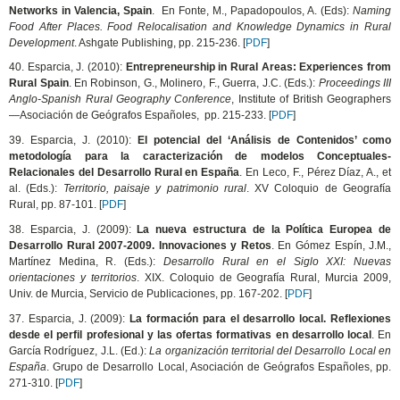
Networks in Valencia, Spain
. En Fonte, M., Papadopoulos, A. (Eds):
Naming
Food After Places. Food Relocalisation and Knowledge Dynamics in Rural
Development
. Ashgate Publishing, pp. 215-236. [
PDF
]
40. Esparcia, J. (2010):
Entrepreneurship in Rural Areas: Experiences from
Rural Spain
. En Robinson, G., Molinero, F., Guerra, J.C. (Eds.):
Proceedings III
Anglo-Spanish Rural Geography Conference
, Institute of British Geographers
—Asociación de Geógrafos Españoles, pp. 215-233. [
PDF
]
39. Esparcia, J. (2010):
El potencial del ‘Análisis de Contenidos’ como
metodología para la caracterización de modelos Conceptuales-
Relacionales del Desarrollo Rural en España
. En Leco, F., Pérez Díaz, A., et
al. (Eds.):
Territorio, paisaje y patrimonio rural
. XV Coloquio de Geografía
Rural, pp. 87-101. [
PDF
]
38. Esparcia, J. (2009):
La nueva estructura de la Política Europea de
Desarrollo Rural 2007-2009. Innovaciones y Retos
. En Gómez Espín, J.M.,
Martínez Medina, R. (Eds.):
Desarrollo Rural en el Siglo XXI: Nuevas
orientaciones y territorios
. XIX. Coloquio de Geografía Rural, Murcia 2009,
Univ. de Murcia, Servicio de Publicaciones, pp. 167-202. [
PDF
]
37. Esparcia, J. (2009):
La formación para el desarrollo local. Reflexiones
desde el perfil profesional y las ofertas formativas en desarrollo local
. En
García Rodríguez, J.L. (Ed.):
La organización territorial del Desarrollo Local en
España
. Grupo de Desarrollo Local, Asociación de Geógrafos Españoles, pp.
271-310. [
PDF
]