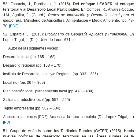
53. Esparcia, J., Escribano, J. (2015):
Del enfoque LEADER al enfoque
territorial y al Desarrollo Local Participativo
. En Compés, R., Álvarez-Coque,
J.M., Aguilar, J. (Coord.):
Redes de Innovación y Desarrollo Local para el
medio rural
. Ministerio de Agricultura, Alimentación y Medio Ambiente. pp. 48-
70. [
PDF
]
52. Esparcia, J., (2015):
Diccionario de Geografía Aplicada y Profesional
. En
López Trigal, L. (Dir.), Univ. de León. 671 p.
Autor de las siguientes voces:
Desarrollo local (pp. 165 – 168)
Desarrollo regional (pp. 168 – 170)
Instituto de Desarrollo Local y/o Regional (pp. 333 – 335)
Local (lo) (pp. 367 – 369)
Planificación local, planeamiento local (pp. 478 – 480)
Sistema productivo local (pp. 557 – 559)
Tejido empresarial (pp. 582 – 584)
Acceso a las voces [
PDF
]. Acceso a la obra completa (Dir. López Trigal, L.)
[
PDF
]
51. Grupo de Análisis sobre los Territorios Rurales (GATER) (2015):
Hacia
nuevas políticas de desarrollo territorial en las áreas rurales de la