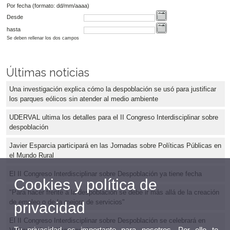
Por fecha (formato: dd/mm/aaaa)
Desde
hasta
Se deben rellenar los dos campos
Últimas noticias
Una investigación explica cómo la despoblación se usó para justificar
los parques eólicos sin atender al medio ambiente
UDERVAL ultima los detalles para el II Congreso Interdisciplinar sobre
despoblación
Javier Esparcia participará en las Jornadas sobre Políticas Públicas en
el Mundo Rural
El II Congreso Interdisciplinar sobre Despoblación ya tiene fecha
Cookies y política de
"Para hacer frente a la despoblación se debe ir más allá de la creación
de empleo o de la mejora de servicios"
privacidad
El II Congreso Interdisciplinar sobre Despoblación se celebrará en
Tu privacidad es importante para nosotros. Por ello te