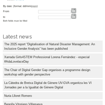
By date: (format: dd/mm/yyyy)
From
to
Both fields must be filled
Latest news
The 2025 report “Digitalisation of Natural Disaster Management: An
Inclusive Gender Analysis” has been published
Xarrada Girls4STEM Professional Lorena Fernández - especial
#AdaLovelaceDay
The Chair of Digital Gender Gap organises a programme design
workshop with gender perspective
La Càtedra de Bretxa Digital de Gènere UV-GVA organitza les VI
Jornades per a la Igualtat de Gènere Digital
Nuria Llloret Romero
Begoña Vitoriano Villanueva