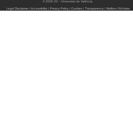
© 2026 UV. - Universitat de València.
Legal Disclaimer
|
Accessibility
|
Privacy Policy
|
Cookies
|
Transparency
|
Mailbox UVchairs