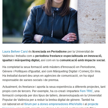
Laura Bellver Carsí
és
licenciada en Periodisme
per la Universitat de
València i treballa com a
periodista freelance especialitzada en innovació,
igualtat i màrqueting digital,
així com en la
comunicació amb impacte social.
Ha completat la seua formació amb màsters d'Innovació en Periodisme,
Gènere i Polítiques d'Igualtat, així com Màrqueting Digital i Comerç En línia.
Ha treballat durant deu anys en agències de comunicació, on ha sigut
responsable de xarxes socials i de premsa.
Actualment, és freelance i aporta la seua experiència a diferents projectes, tant
propis com de tercers. Per exemple, ha co-creat i imparteix
Fem TRIC
, una
formació composta per dos tipus de tallers, desenvolupada en la Universitat
Popular de València per a reduir la bretxa digital de gènere. També ha
col·laborat en el
fòrum per a dones emprenedores #NoVisillo
i al
projecte