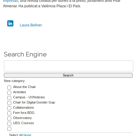
Impresas
, una revista creada per dones a la presó, juntament amb Pilar
Almenar. Ha publicat a València Plaza i El País.
Laura Bellver
Search Engine
New category:
About the Chair
Activities
Campus - UVNoticies
Chair for Digital Gender Gap
Collaborations
Fem fora BDG
Observatory
UEG Courses
Select
All
None