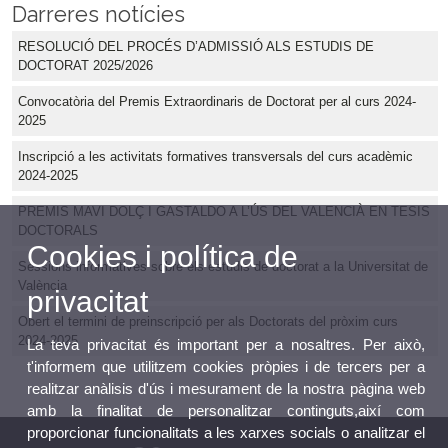
Darreres notícies
RESOLUCIÓ DEL PROCÉS D’ADMISSIÓ ALS ESTUDIS DE
DOCTORAT 2025/2026
Convocatòria del Premis Extraordinaris de Doctorat per al curs 2024-
2025
Inscripció a les activitats formatives transversals del curs acadèmic
2024-2025
PREMIS MAVI DOLÇ I GASTALDO A L’ÚS DEL VALENCIÀ EN TESIS
DOCTORALS
Cookies i política de
Sessions informatives sobre els estudis de doctorat a la Universitat de
València
privacitat
Obert el termini de preinscripció per als Doctorats del pròxim curs
2024-2025
La teva privacitat és important per a nosaltres. Per això,
t'informem que utilitzem cookies pròpies i de tercers per a
realitzar anàlisis d'ús i mesurament de la nostra pàgina web
amb la finalitat de personalitzar continguts,així com
proporcionar funcionalitats a les xarxes socials o analitzar el