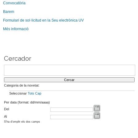
Convocatòria
Barem
Formulari de sol·licitud en la Seu electrònica UV
Més informació
Cercador
Categoria de la novetat:
Seleccionar
Tots
Cap
Per data (format: dd/mm/aaaa)
Del
Al
S'ha d'omplir els dos camps