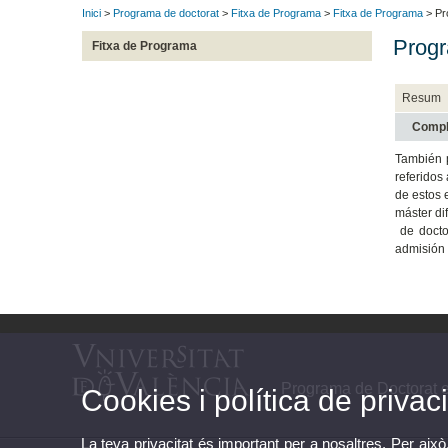
Inici
>
Programa de doctorat
>
Fitxa de Programa
>
Fitxa de Programa
> Pr
Progr
Fitxa de Programa
Resum
Compl
También p
referidos
de estos 
máster di
de doctor
admisión 
Programa de Doctorat e
Cookies i política de privaci
La teva privacitat és important per a nosaltres. Per això