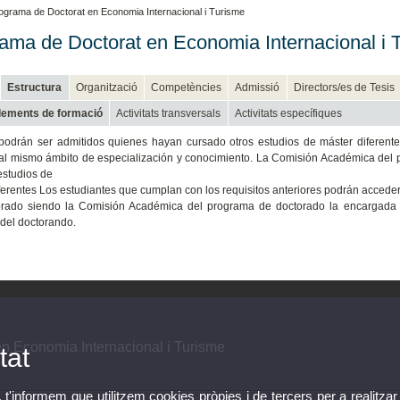
ograma de Doctorat en Economia Internacional i Turisme
ama de Doctorat en Economia Internacional i 
Estructura
Organització
Competències
Admissió
Directors/es de Tesis
ements de formació
Activitats transversals
Activitats específiques
odrán ser admitidos quienes hayan cursado otros estudios de máster diferente
 al mismo ámbito de especialización y conocimiento. La Comisión Académica del 
estudios de
ferentes Los estudiantes que cumplan con los requisitos anteriores podrán accede
ado siendo la Comisión Académica del programa de doctorado la encargada de v
del doctorando.
n Economia Internacional i Turisme
tat
, t'informem que utilitzem cookies pròpies i de tercers per a realitzar