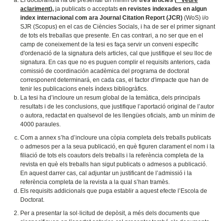
El doctorand/a ha de presentar un mínim de
tres articles (
**veure
aclariment
),
ja publicats o acceptats
en revistes indexades en algun
index internacional com ara Journal Citation Report (JCR)
(WoS) i/o
SJR (Scopus) en el cas de Ciències Socials, i ha de ser el primer signant
de tots els treballas que presente. En cas contrari, a no ser que en el
camp de coneixement de la tesi es faça servir un conveni específic
d'ordenació de la signatura dels articles, cal que justifique el seu lloc de
signatura. En cas que no es puguen complir el requisits anteriors, cada
comissió de coordinación acadèmica del programa de doctorat
corresponent determinará, en cada cas, el factor d'impacte que han de
tenir les publicacions enels índexs bibliogràfics.
La tesi ha d’incloure un resum global de la temàtica, dels principals
resultats i de les conclusions, que justifique l’aportació original de l’autor
o autora, redactat en qualsevol de les llengües oficials, amb un mínim de
4000 paraules.
Com a annex s’ha d’incloure una còpia completa dels treballs publicats
o admesos per a la seua publicació, en què figuren clarament el nom i la
filiació de tots els coautors dels treballs i la referència completa de la
revista en què els treballs han sigut publicats o admesos a publicació.
En aquest darrer cas, cal adjuntar un justificant de l’admissió i la
referència completa de la revista a la qual s’han tramès.
Els requisits addicionals que puga establir a aquest efecte l’Escola de
Doctorat.
Per a presentar la sol·licitud de depòsit, a més dels documents que