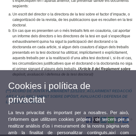
s’especifiquen en l’apartat anterior, cal presentar també els documents
següents:
Un escrit del director o la directora de la tesi sobre el factor d’impacte, o
categorització de la revista, de les publicacions que es recullen en la tesi
doctoral.
En cas que es presenten un o més treballs fets en coautoria, cal aportar
un informe dels directors o les directores de la tesi en què s’especifique
exhaustivament quina ha sigut la participació del doctorand o la
doctoranda en cada article, si algun dels coautors d’algun dels treballs
presentats en la tesi doctoral ha utilitzat, implícitament o explícitament,
aquests treballs per a la realització d’una altra tesi doctoral i, si és el cas,
les circumstàncies justificatives que el doctorand o la doctoranda no siga
el primer signant d’alguns dels treballs.
(Article 8 del Reglament sobre
depòsit, avaluació i defensa de la tesi doctoral)
Cookies i política de
(**) ACORD DE JUNTA PERMANENT 12/12/23_ACLARIMENT REDACCIÓ
privacitat
ART. 8.1.a), REGLAMENT SOBRE DIPÒSIT, AVALUACIÓ I DEFENSA DE
LA TESI DOCTORAL
La teva privacitat és important per a nosaltres. Per això,
t'informem que utilitzem cookies pròpies i de tercers per a
realitzar anàlisis d'ús i mesurament de la nostra pàgina web
amb la finalitat de personalitzar continguts,així com