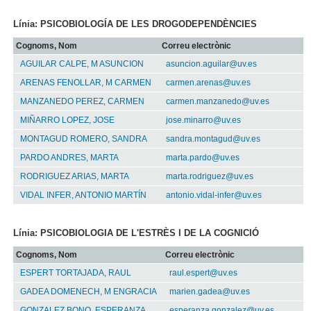
Línia: PSICOBIOLOGÍA DE LES DROGODEPENDÈNCIES
Cognoms, Nom
Correu electrònic
AGUILAR CALPE, M ASUNCION
asuncion.aguilar@uv.es
ARENAS FENOLLAR, M CARMEN
carmen.arenas@uv.es
MANZANEDO PEREZ, CARMEN
carmen.manzanedo@uv.es
MIÑARRO LOPEZ, JOSE
jose.minarro@uv.es
MONTAGUD ROMERO, SANDRA
sandra.montagud@uv.es
PARDO ANDRES, MARTA
marta.pardo@uv.es
RODRIGUEZ ARIAS, MARTA
marta.rodriguez@uv.es
VIDAL INFER, ANTONIO MARTÍN
antonio.vidal-infer@uv.es
Línia: PSICOBIOLOGIA DE L'ESTRÈS I DE LA COGNICIÓ
Cognoms, Nom
Correu electrònic
ESPERT TORTAJADA, RAUL
raul.espert@uv.es
GADEA DOMENECH, M ENGRACIA
marien.gadea@uv.es
GONZALEZ BONO, ESPERANZA
esperanza.gonzalez@uv.es