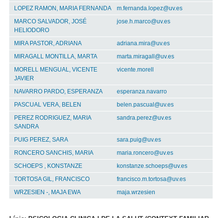
LOPEZ RAMON, MARIA FERNANDA
m.fernanda.lopez@uv.es
MARCO SALVADOR, JOSÉ
jose.h.marco@uv.es
HELIODORO
MIRA PASTOR, ADRIANA
adriana.mira@uv.es
MIRAGALL MONTILLA, MARTA
marta.miragall@uv.es
MORELL MENGUAL, VICENTE
vicente.morell
JAVIER
NAVARRO PARDO, ESPERANZA
esperanza.navarro
PASCUAL VERA, BELEN
belen.pascual@uv.es
PEREZ RODRIGUEZ, MARIA
sandra.perez@uv.es
SANDRA
PUIG PEREZ, SARA
sara.puig@uv.es
RONCERO SANCHIS, MARIA
maria.roncero@uv.es
SCHOEPS , KONSTANZE
konstanze.schoeps@uv.es
TORTOSA GIL, FRANCISCO
francisco.m.tortosa@uv.es
WRZESIEN -, MAJA EWA
maja.wrzesien