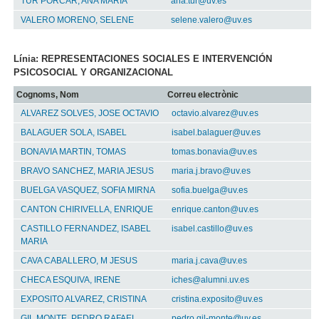
TUR PORCAR, ANA MARIA
ana.tur@uv.es
VALERO MORENO, SELENE
selene.valero@uv.es
Línia: REPRESENTACIONES SOCIALES E INTERVENCIÓN
PSICOSOCIAL Y ORGANIZACIONAL
Cognoms, Nom
Correu electrònic
ALVAREZ SOLVES, JOSE OCTAVIO
octavio.alvarez@uv.es
BALAGUER SOLA, ISABEL
isabel.balaguer@uv.es
BONAVIA MARTIN, TOMAS
tomas.bonavia@uv.es
BRAVO SANCHEZ, MARIA JESUS
maria.j.bravo@uv.es
BUELGA VASQUEZ, SOFIA MIRNA
sofia.buelga@uv.es
CANTON CHIRIVELLA, ENRIQUE
enrique.canton@uv.es
CASTILLO FERNANDEZ, ISABEL
isabel.castillo@uv.es
MARIA
CAVA CABALLERO, M JESUS
maria.j.cava@uv.es
CHECA ESQUIVA, IRENE
iches@alumni.uv.es
EXPOSITO ALVAREZ, CRISTINA
cristina.exposito@uv.es
GIL MONTE, PEDRO RAFAEL
pedro.gil-monte@uv.es