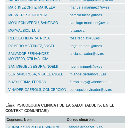
MARTINEZ ORTIZ, MANUELA
manuela.martinez@uv.es
MESA GRESA, PATRICIA
patricia.mesa@uv.es
MONLEON VERDU, SANTIAGO
santiago.monleon@uv.es
MOYA ALBIOL, LUIS
luis.moya
REDOLAT IBORRA, ROSA
rosa.redolat@uv.es
ROMERO MARTINEZ, ANGEL
angel.romero@uv.es
SALVADOR FERNANDEZ-
alicia.salvador@uv.es
MONTEJO, OTILIA ALICIA
SAN MIGUEL SEGURA, NOEMI
noemi.miguel@uv.es
SERRANO ROSA, MIGUEL ANGEL
m.angel.serrano@uv.es
SUAY LERMA, FERRAN
ferran.suay@valencia.edu
VINADER CAEROLS, CONCEPCION
concepcion.vinader@uv.es
Línia: PSICOLOGIA CLINICA I DE LA SALUT (ADULTS, EN EL
CONTEXT COMUNITARI)
Cognoms, Nom
Correu electrònic
ARNAEZ SAMPEDRO, SANDRA
sandra.arnaez@uv.es