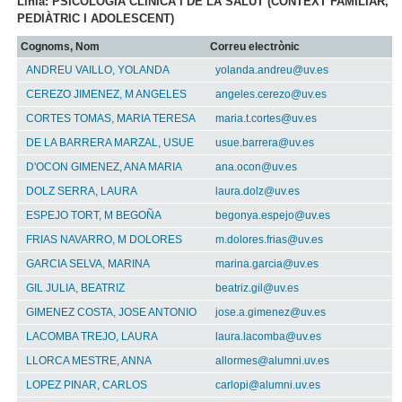
Línia: PSICOLOGIA CLINICA I DE LA SALUT (CONTEXT FAMILIAR,
PEDIÀTRIC I ADOLESCENT)
Cognoms, Nom
Correu electrònic
ANDREU VAILLO, YOLANDA
yolanda.andreu@uv.es
CEREZO JIMENEZ, M ANGELES
angeles.cerezo@uv.es
CORTES TOMAS, MARIA TERESA
maria.t.cortes@uv.es
DE LA BARRERA MARZAL, USUE
usue.barrera@uv.es
D'OCON GIMENEZ, ANA MARIA
ana.ocon@uv.es
DOLZ SERRA, LAURA
laura.dolz@uv.es
ESPEJO TORT, M BEGOÑA
begonya.espejo@uv.es
FRIAS NAVARRO, M DOLORES
m.dolores.frias@uv.es
GARCIA SELVA, MARINA
marina.garcia@uv.es
GIL JULIA, BEATRIZ
beatriz.gil@uv.es
GIMENEZ COSTA, JOSE ANTONIO
jose.a.gimenez@uv.es
LACOMBA TREJO, LAURA
laura.lacomba@uv.es
LLORCA MESTRE, ANNA
allormes@alumni.uv.es
LOPEZ PINAR, CARLOS
carlopi@alumni.uv.es