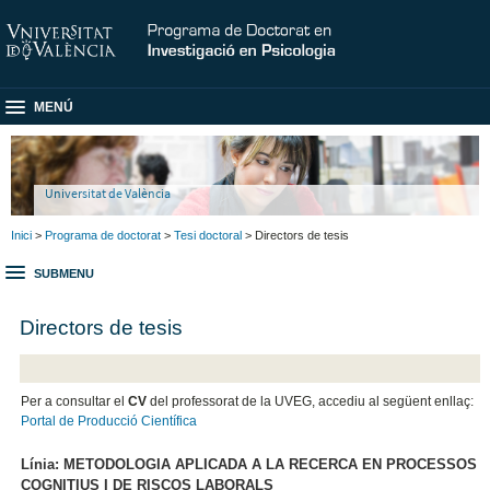
MENÚ
Universitat de València
Inici
>
Programa de doctorat
>
Tesi doctoral
> Directors de tesis
SUBMENU
Directors de tesis
Per a consultar el
CV
del professorat de la UVEG, accediu al següent enllaç:
Portal de Producció Científica
Línia: METODOLOGIA APLICADA A LA RECERCA EN PROCESSOS
COGNITIUS I DE RISCOS LABORALS