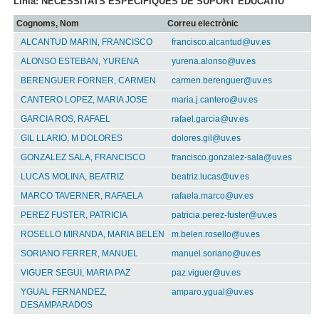
Línia: NECESSITATS ESPECÍFIQUES DE SUPORT EDUCATIU
Cognoms, Nom
Correu electrònic
ALCANTUD MARIN, FRANCISCO
francisco.alcantud@uv.es
ALONSO ESTEBAN, YURENA
yurena.alonso@uv.es
BERENGUER FORNER, CARMEN
carmen.berenguer@uv.es
CANTERO LOPEZ, MARIA JOSE
maria.j.cantero@uv.es
GARCIA ROS, RAFAEL
rafael.garcia@uv.es
GIL LLARIO, M DOLORES
dolores.gil@uv.es
GONZALEZ SALA, FRANCISCO
francisco.gonzalez-sala@uv.es
LUCAS MOLINA, BEATRIZ
beatriz.lucas@uv.es
MARCO TAVERNER, RAFAELA
rafaela.marco@uv.es
PEREZ FUSTER, PATRICIA
patricia.perez-fuster@uv.es
ROSELLO MIRANDA, MARIA BELEN
m.belen.rosello@uv.es
SORIANO FERRER, MANUEL
manuel.soriano@uv.es
VIGUER SEGUI, MARIA PAZ
paz.viguer@uv.es
YGUAL FERNANDEZ,
amparo.ygual@uv.es
DESAMPARADOS