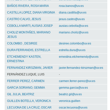
BAÑOS RIVERA, ROSA MARIA
rosa.banos@uv.es
CASTILLA LOPEZ, DIANA VIRGINIA
diana.castilla@uv.es
CASTRO CALVO, JESUS
jesus.castro@uv.es
CEBOLLA MARTI, AUSIAS JOSEP
ausias.cebolla@uv.es
CHOLIZ MONTAÑES, MARIANO
mariano.choliz@uv.es
JESUS
COLOMBO , DESIREE
desiree.colombo@uv.es
DURA FERRANDIS, ESTRELLA
estrella.dura@uv.es
ETCHEMENDY KASTEN,
ernestina.etchemendy@uv.es
ERNESTINA
FERNANDEZ KIRSZMAN, JAVIER
javier.fernandez-kirszman@uv.es
FERNÁNDEZ LUQUE, LUIS
-
FERRER PEREZ, CARMEN
carmen.ferrer-perez@uv.es
GARCIA SORIANO, GEMMA
gemma.garcia@uv.es
GIL JULIA, BEATRIZ
beatriz.gil@uv.es
GUILLEN BOTELLA, VERONICA
veronica.guillen
LECUONA DE LA CRUZ, OSCAR
oscar.lecuona@uv.es