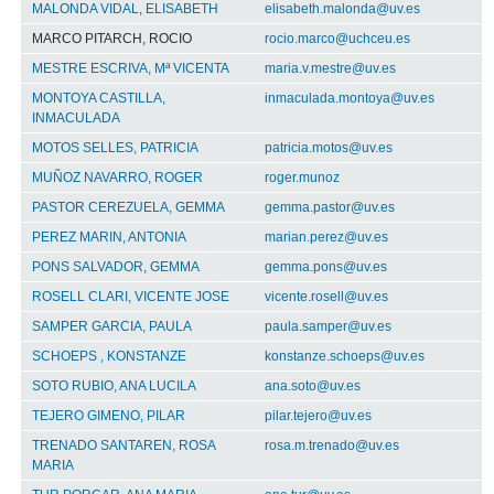
MALONDA VIDAL, ELISABETH
elisabeth.malonda@uv.es
MARCO PITARCH, ROCIO
rocio.marco@uchceu.es
MESTRE ESCRIVA, Mª VICENTA
maria.v.mestre@uv.es
MONTOYA CASTILLA,
inmaculada.montoya@uv.es
INMACULADA
MOTOS SELLES, PATRICIA
patricia.motos@uv.es
MUÑOZ NAVARRO, ROGER
roger.munoz
PASTOR CEREZUELA, GEMMA
gemma.pastor@uv.es
PEREZ MARIN, ANTONIA
marian.perez@uv.es
PONS SALVADOR, GEMMA
gemma.pons@uv.es
ROSELL CLARI, VICENTE JOSE
vicente.rosell@uv.es
SAMPER GARCIA, PAULA
paula.samper@uv.es
SCHOEPS , KONSTANZE
konstanze.schoeps@uv.es
SOTO RUBIO, ANA LUCILA
ana.soto@uv.es
TEJERO GIMENO, PILAR
pilar.tejero@uv.es
TRENADO SANTAREN, ROSA
rosa.m.trenado@uv.es
MARIA