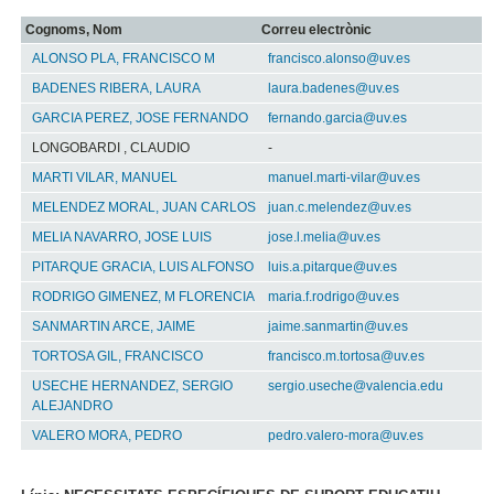
Cognoms, Nom
Correu electrònic
ALONSO PLA, FRANCISCO M
francisco.alonso@uv.es
BADENES RIBERA, LAURA
laura.badenes@uv.es
GARCIA PEREZ, JOSE FERNANDO
fernando.garcia@uv.es
LONGOBARDI , CLAUDIO
-
MARTI VILAR, MANUEL
manuel.marti-vilar@uv.es
MELENDEZ MORAL, JUAN CARLOS
juan.c.melendez@uv.es
MELIA NAVARRO, JOSE LUIS
jose.l.melia@uv.es
PITARQUE GRACIA, LUIS ALFONSO
luis.a.pitarque@uv.es
RODRIGO GIMENEZ, M FLORENCIA
maria.f.rodrigo@uv.es
SANMARTIN ARCE, JAIME
jaime.sanmartin@uv.es
TORTOSA GIL, FRANCISCO
francisco.m.tortosa@uv.es
USECHE HERNANDEZ, SERGIO
sergio.useche@valencia.edu
ALEJANDRO
VALERO MORA, PEDRO
pedro.valero-mora@uv.es