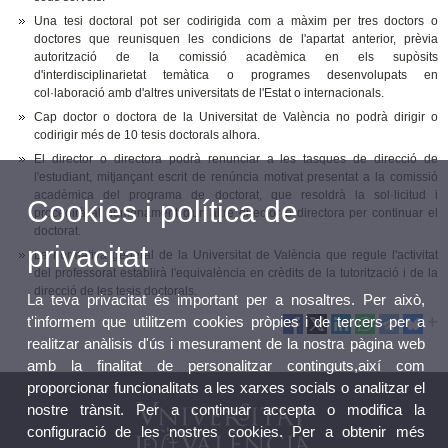
Una tesi doctoral pot ser codirigida com a màxim per tres doctors o
doctores que reunisquen les condicions de l'apartat anterior, prèvia
autorització de la comissió acadèmica en els supòsits
d'interdisciplinarietat temàtica o programes desenvolupats en
col·laboració amb d'altres universitats de l'Estat o internacionals.
Cap doctor o doctora de la Universitat de València no podrà dirigir o
codirigir més de 10 tesis doctorals alhora.
El director o directora podrà renunciar a les tasques de direcció de
l'estudiant, mitjançant escrit de renúncia motivat presentat a la comissió
acadèmica del programa de doctorat, que resoldrà la sol·licitud i
Cookies i política de
procedirà al nomenament d'un altre director o directora per continuar el
doctorat.
privacitat
La normativa general de la Universitat de València que regule l'activitat
del professorat establirà l'equivalència en crèdits de la tutorització i de la
direcció de les tesis doctorals.
La teva privacitat és important per a nosaltres. Per això,
t'informem que utilitzem cookies pròpies i de tercers per a
realitzar anàlisis d'ús i mesurament de la nostra pàgina web
amb la finalitat de personalitzar continguts,així com
proporcionar funcionalitats a les xarxes socials o analitzar el
nostre trànsit. Per a continuar accepta o modifica la
configuració de les nostres cookies. Per a obtenir més