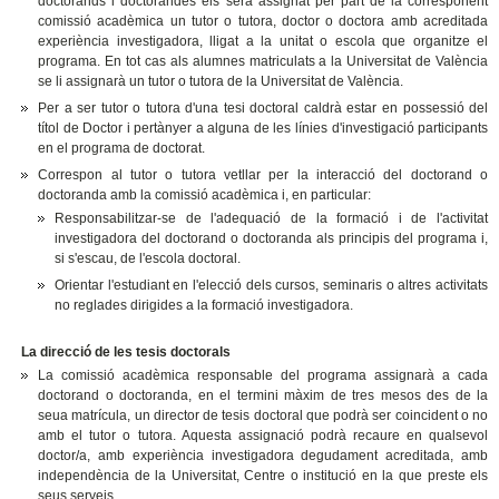
doctorands i doctorandes els serà assignat per part de la corresponent
comissió acadèmica un tutor o tutora, doctor o doctora amb acreditada
experiència investigadora, lligat a la unitat o escola que organitze el
programa. En tot cas als alumnes matriculats a la Universitat de València
se li assignarà un tutor o tutora de la Universitat de València.
Per a ser tutor o tutora d'una tesi doctoral caldrà estar en possessió del
títol de Doctor i pertànyer a alguna de les línies d'investigació participants
en el programa de doctorat.
Correspon al tutor o tutora vetllar per la interacció del doctorand o
doctoranda amb la comissió acadèmica i, en particular:
Responsabilitzar-se de l'adequació de la formació i de l'activitat
investigadora del doctorand o doctoranda als principis del programa i,
si s'escau, de l'escola doctoral.
Orientar l'estudiant en l'elecció dels cursos, seminaris o altres activitats
no reglades dirigides a la formació investigadora.
La direcció de les tesis doctorals
La comissió acadèmica responsable del programa assignarà a cada
doctorand o doctoranda, en el termini màxim de tres mesos des de la
seua matrícula, un director de tesis doctoral que podrà ser coincident o no
amb el tutor o tutora. Aquesta assignació podrà recaure en qualsevol
doctor/a, amb experiència investigadora degudament acreditada, amb
independència de la Universitat, Centre o institució en la que preste els
seus serveis.