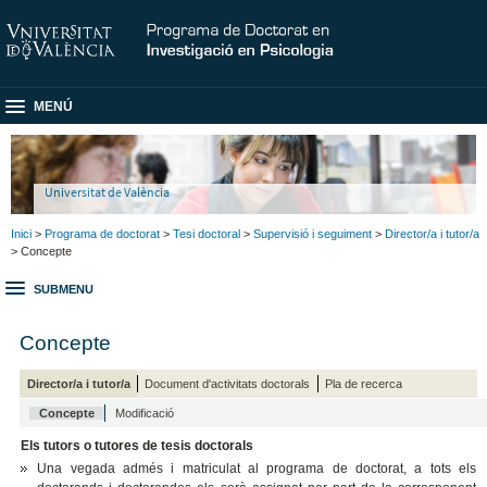
MENÚ
Universitat de València
Inici
>
Programa de doctorat
>
Tesi doctoral
>
Supervisió i seguiment
>
Director/a i tutor/a
> Concepte
SUBMENU
Concepte
Director/a i tutor/a
Document d'activitats doctorals
Pla de recerca
Concepte
Modificació
Els tutors o tutores de tesis doctorals
Una vegada admés i matriculat al programa de doctorat, a tots els