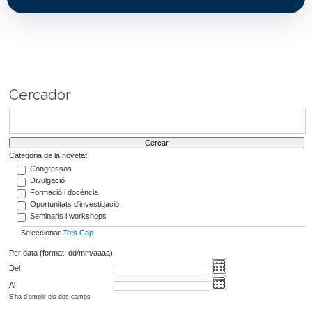
Cercador
Categoria de la novetat:
Congressos
Divulgació
Formació i docència
Oportunitats d'investigació
Seminaris i workshops
Seleccionar
Tots
Cap
Per data (format: dd/mm/aaaa)
Del
Al
S'ha d'omplir els dos camps