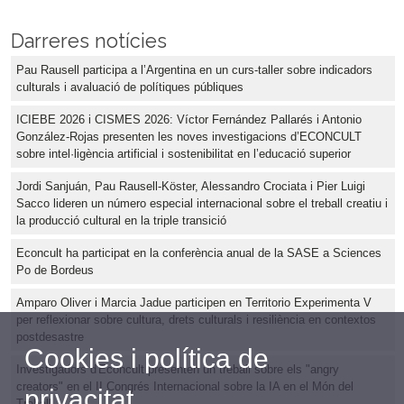
Darreres notícies
Pau Rausell participa a l’Argentina en un curs-taller sobre indicadors
culturals i avaluació de polítiques públiques
ICIEBE 2026 i CISMES 2026: Víctor Fernández Pallarés i Antonio
González-Rojas presenten les noves investigacions d’ECONCULT
sobre intel·ligència artificial i sostenibilitat en l’educació superior
Jordi Sanjuán, Pau Rausell-Köster, Alessandro Crociata i Pier Luigi
Sacco lideren un número especial internacional sobre el treball creatiu i
la producció cultural en la triple transició
Econcult ha participat en la conferència anual de la SASE a Sciences
Po de Bordeus
Amparo Oliver i Marcia Jadue participen en Territorio Experimenta V
per reflexionar sobre cultura, drets culturals i resiliència en contextos
postdesastre
Cookies i política de
Investigadors d'Econcult presenten un treball sobre els "angry
creators" en el II Congrés Internacional sobre la IA en el Món del
privacitat
Treball