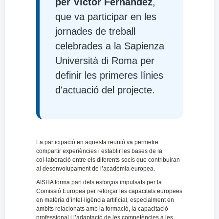
per Víctor Fernández
,
que va participar en les
jornades de treball
celebrades a la Sapienza
Università di Roma per
definir les primeres línies
d'actuació del projecte.
La participació en aquesta reunió va permetre
compartir experiències i establir les bases de la
col·laboració entre els diferents socis que contribuiran
al desenvolupament de l’acadèmia europea.
AISHA forma part dels esforços impulsats per la
Comissió Europea per reforçar les capacitats europees
en matèria d’intel·ligència artificial, especialment en
àmbits relacionats amb la formació, la capacitació
professional i l’adaptació de les competències a les