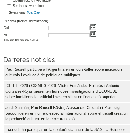
Oportunitats d'investigació
Seminaris i workshops
Seleccionar
Tots
Cap
Per data (format: dd/mm/aaaa)
Del
Al
S'ha d'omplir els dos camps
Darreres notícies
Pau Rausell participa a l’Argentina en un curs-taller sobre indicadors
culturals i avaluació de polítiques públiques
ICIEBE 2026 i CISMES 2026: Víctor Fernández Pallarés i Antonio
González-Rojas presenten les noves investigacions d’ECONCULT
sobre intel·ligència artificial i sostenibilitat en l’educació superior
Jordi Sanjuán, Pau Rausell-Köster, Alessandro Crociata i Pier Luigi
Sacco lideren un número especial internacional sobre el treball creatiu i
la producció cultural en la triple transició
Econcult ha participat en la conferència anual de la SASE a Sciences