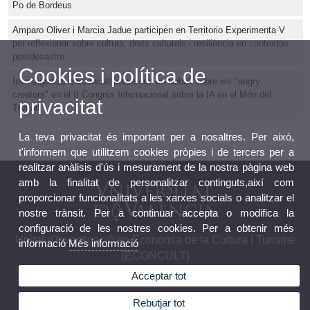
Po de Bordeus
Amparo Oliver i Marcia Jadue participen en Territorio Experimenta V
per reflexionar sobre cultura, drets culturals i resiliència en contextos
postdesastre
Cookies i política de
Investigadors d'Econcult presenten un treball sobre els "angry
creators" en el II Congrés Internacional sobre la IA en el Món del
privacitat
Treball
La teva privacitat és important per a nosaltres. Per això,
t'informem que utilitzem cookies pròpies i de tercers per a
realitzar anàlisis d'ús i mesurament de la nostra pàgina web
amb la finalitat de personalitzar continguts,així com
proporcionar funcionalitats a les xarxes socials o analitzar el
nostre trànsit. Per a continuar accepta o modifica la
configuració de les nostres cookies. Per a obtenir més
Unitat d'Investigació en Economia de la Cultura i Turisme
informació
Més informació
(ECONCULT)
Acceptar tot
Rebutjar tot