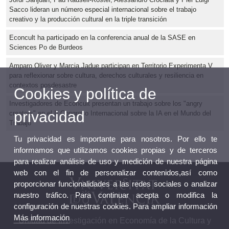
Sacco lideran un número especial internacional sobre el trabajo
creativo y la producción cultural en la triple transición
Econcult ha participado en la conferencia anual de la SASE en
Sciences Po de Burdeos
Amparo Oliver y Marcia Jadue participan en Territorio Experimenta V
para reflexionar sobre cultura, derechos culturales y resiliencia en
contextos posdesastre
Cookies y política de
Investigadores de Econcult presentan un trabajo sobre los "angry
privacidad
creators" en el II Congreso Internacional sobre la IA en el Mundo del
Trabajo
Tu privacidad es importante para nosotros. Por ello te
informamos que utilizamos cookies propias y de terceros
para realizar análisis de uso y medición de nuestra página
web con el fin de personalizar contenidos,así como
proporcionar funcionalidades a las redes sociales o analizar
nuestro tráfico. Para continuar acepta o modifica la
configuración de nuestras cookies. Para ampliar información
Más información
Unidad de Investigación en Economía de la Cultura y