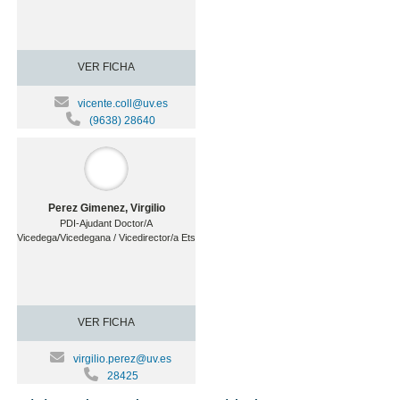
VER FICHA
vicente.coll@uv.es
(9638) 28640
Perez Gimenez, Virgilio
PDI-Ajudant Doctor/A
Vicedega/Vicedegana / Vicedirector/a Ets
VER FICHA
virgilio.perez@uv.es
28425