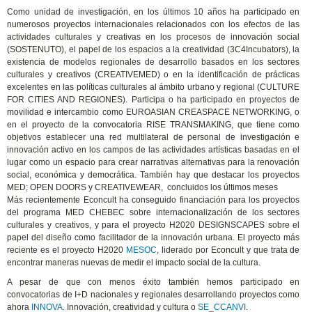
Como unidad de investigación, en los últimos 10 años ha participado en
numerosos proyectos internacionales relacionados con los efectos de las
actividades culturales y creativas en los procesos de innovación social
(SOSTENUTO), el papel de los espacios a la creatividad (3C4Incubators), la
existencia de modelos regionales de desarrollo basados en los sectores
culturales y creativos (CREATIVEMED) o en la identificación de prácticas
excelentes en las políticas culturales al ámbito urbano y regional (CULTURE
FOR CITIES AND REGIONES). Participa o ha participado en proyectos de
movilidad e intercambio como EUROASIAN CREASPACE NETWORKING, o
en el proyecto de la convocatoria RISE TRANSMAKING, que tiene como
objetivos establecer una red multilateral de personal de investigación e
innovación activo en los campos de las actividades artísticas basadas en el
lugar como un espacio para crear narrativas alternativas para la renovación
social, económica y democrática. También hay que destacar los proyectos
MED; OPEN DOORS y CREATIVEWEAR, concluidos los últimos meses
Más recientemente Econcult ha conseguido financiación para los proyectos
del programa MED CHEBEC sobre internacionalización de los sectores
culturales y creativos, y para el proyecto H2020 DESIGNSCAPES sobre el
papel del diseño como facilitador de la innovación urbana. El proyecto más
reciente es el proyecto H2020
MESOC
, liderado por Econcult y que trata de
encontrar maneras nuevas de medir el impacto social de la cultura.
A pesar de que con menos éxito también hemos participado en
convocatorias de I+D nacionales y regionales desarrollando proyectos como
ahora
INNOVA
. Innovación, creatividad y cultura o
SE_CCANVI
.