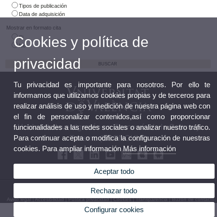
Tipos de publicación
Data de adquisición
Mostrar en formato cita
Cookies y política de
Si
No
privacidad
Tu privacidad es importante para nosotros. Por ello te
informamos que utilizamos cookies propias y de terceros para
realizar análisis de uso y medición de nuestra página web con
el fin de personalizar contenidos,así como proporcionar
Unidad de Investigación en Economía de la Cultura y
funcionalidades a las redes sociales o analizar nuestro tráfico.
Para continuar acepta o modifica la configuración de nuestras
Turismo (ECONCULT)
cookies. Para ampliar información
Más información
Aceptar todo
© 2026 UV. - Avenida de los Naranjos, s/n. 46022 Valencia. Teléfono: 963 828 645
Rechazar todo
Aviso legal
|
Accesibilidad
|
Política privacidad
|
Cookies
|
Transparencia
|
Buzón de contacto
Configurar cookies