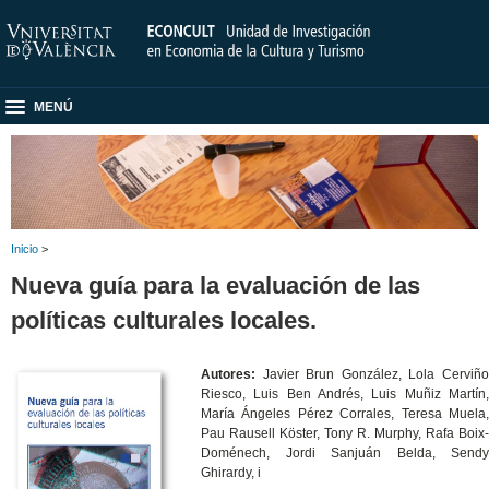
MENÚ
Inicio
>
Nueva guía para la evaluación de las
políticas culturales locales
.
Autores:
Javier Brun González, Lola Cerviñ
Riesco, Luis Ben Andrés, Luis Muñiz Martín,
María Ángeles Pérez Corrales, Teresa Muela,
Pau Rausell Köster, Tony R. Murphy, Rafa Boix-
Doménech, Jordi Sanjuán Belda, Sendy
Ghirardy, i