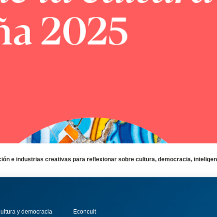
ción e industrias creativas para reflexionar sobre cultura, democracia, intelige
ultura y democracia
Econcult