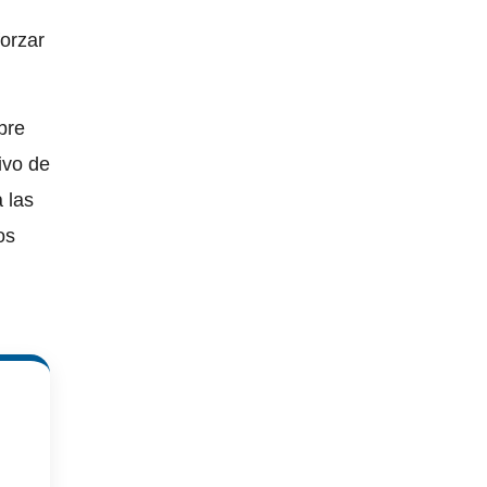
forzar
bre
ivo de
 las
os