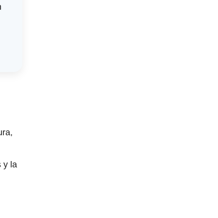
n
ura,
 y la