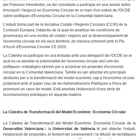
per Francesc Hernández, va ser convidada a participar en una sessió sobre
Innovació i Negocis en Economia Circular en el marc d'un estudi de l'OCDE
sobre polítiques d'Economia Circular en la Comunitat Valenciana.
L'estudi forma part de la Iniciativa Ciutats i Regions Circulars (CCRI) de la
Comissió Europea, l'objectiu de la qual és analitzar les condicions de
governança en una mostra de ciutats i regions per al desenvolupament de
l'economia circular en els seus territoris, de manera coherent amb el Pla
d'Acció d'Economia Circular CE 2020.
La Càtedra va participar en una trobada amb una delegació de l'OCDE en el
qual es va abordar la potencialitat de l'economia circular així com les
polítiques i estratègies idònies per a accelerar els projectes d'economia
circular en la Comunitat Valenciana. També es van abordar els principals
obstacles per a la transformació del model econòmic cap a l'economia circular
juntament amb el paper clau de les Administracions Públiques a l'hora de
promoure un canvi de model. Està prevista l'elaboració d'una sèrie de
recomanacions pràctiques en aquesta matèria.
La Càtedra de Transformació del Model Econòmic: Economia Circular
La Càtedra de Transformació del Model Econòmic: Economia Circular de la
Generalitat Valenciana
i la
Universitat de València
té per objecte l'estudi,
l'elaboració de propostes, el foment del coneixement i la difusió de temàtiques