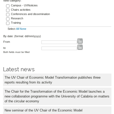
New category:
Campus - UVNoticies
Chairs activities
Conferences and dissemination
Research
Training
Select
All
None
By date: (format: dd/mm/yyyy)
From
to
Both fields must be filled
Latest news
The UV Chair of Economic Model Transformation publishes three
reports resulting from its activity
The Chair for the Transformation of the Economic Model launches a
new collaboration programme with the University of Calabria on matters
of the circular economy
New seminar of the UV Chair of the Economic Model