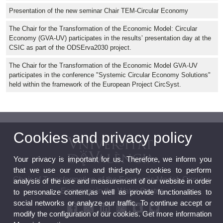
Presentation of the new seminar Chair TEM-Circular Economy
The Chair for the Transformation of the Economic Model: Circular
Economy (GVA-UV) participates in the results’ presentation day at the
CSIC as part of the ODSErva2030 project.
The Chair for the Transformation of the Economic Model GVA-UV
participates in the conference "Systemic Circular Economy Solutions"
held within the framework of the European Project CircSyst.
Cookies and privacy policy
Your privacy is important for us. Therefore, we inform you
that we use our own and third-party cookies to perform
Chair of Transformation of the Economic Model. Circular
analysis of the use and measurement of our website in order
Economy in the Water Sector
to personalize content,as well as provide functionalities to
social networks or analyze our traffic. To continue accept or
modify the configuration of our cookies. Get more information