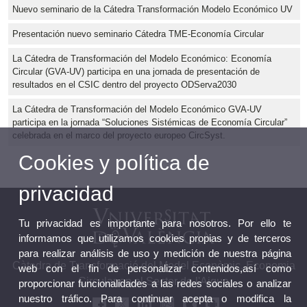
Nuevo seminario de la Cátedra Transformación Modelo Económico UV
Presentación nuevo seminario Cátedra TME-Economía Circular
La Cátedra de Transformación del Modelo Económico: Economía
Circular (GVA-UV) participa en una jornada de presentación de
resultados en el CSIC dentro del proyecto ODServa2030
La Cátedra de Transformación del Modelo Económico GVA-UV
participa en la jornada “Soluciones Sistémicas de Economía Circular”
celebrada en el marco del proyecto europeo CircSyst.
Cookies y política de
privacidad
Tu privacidad es importante para nosotros. Por ello te
informamos que utilizamos cookies propias y de terceros
para realizar análisis de uso y medición de nuestra página
Càtedra de Transformació del Model Econòmic. Economia
web con el fin de personalizar contenidos,así como
Circular en el Sector de l'Aigua
proporcionar funcionalidades a las redes sociales o analizar
nuestro tráfico. Para continuar acepta o modifica la