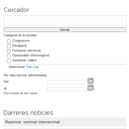
Cercador
Categoria de la novetat:
Congressos
Divulgació
Formació i docència
Oportunitats d'investigació
Seminaris i tallers
Seleccionar
Tots
Cap
Per data (format: dd/mm/aaaa)
Del
Al
S'ha d'omplir els dos camps
Darreres notícies
Repensar: seminari internacional