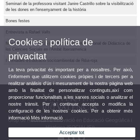
Seminari de la professora visitant Janire Castrillo sobre la visibilització
de les dones en l'ensenyament de la història
Bones festes
Entrevista a Rafael Valls
Cookies i política de
Membres de SOCIAL(S) en XI Simposi Internacional de Didàctica de
les Ciències Socials en l'Àmbit Iberoamericà
privacitat
I Jornades d’Educació socioambiental de Riba-roja
La teva privacitat és important per a nosaltres. Per això,
t'informem que utilitzem cookies pròpies i de tercers per a
realitzar anàlisis d'ús i mesurament de la nostra pàgina web
amb la finalitat de personalitzar continguts,així com
proporcionar funcionalitats a les xarxes socials o analitzar el
nostre trànsit. Per a continuar accepta o modifica la
configuració de les nostres cookies. Per a obtenir més
informació
Més informació
Grup de Recerca i d'Innovació en Educació Geogràfica i
Històrica (SOCIAL(S))
Acceptar tot