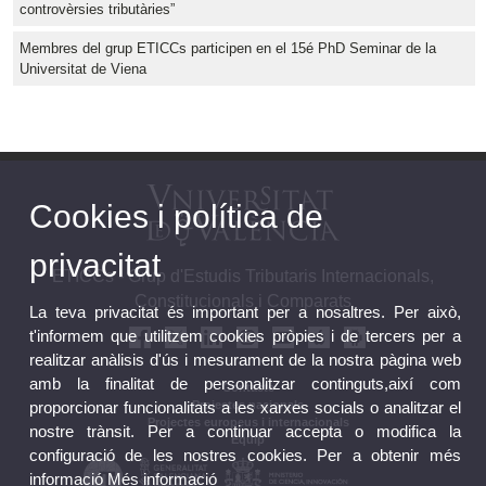
controvèrsies tributàries”
Membres del grup ETICCs participen en el 15é PhD Seminar de la
Universitat de Viena
Cookies i política de
privacitat
ETICCs - Grup d'Estudis Tributaris Internacionals,
Constitucionals i Comparats
La teva privacitat és important per a nosaltres. Per això,
t'informem que utilitzem cookies pròpies i de tercers per a
realitzar anàlisis d'ús i mesurament de la nostra pàgina web
amb la finalitat de personalitzar continguts,així com
Contacte
Projectes nacionals
proporcionar funcionalitats a les xarxes socials o analitzar el
Projectes europeus i internacionals
nostre trànsit. Per a continuar accepta o modifica la
Equip
configuració de les nostres cookies. Per a obtenir més
informació
Més informació