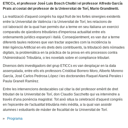
ETICCs, el professor José Luis Bosch Cholbi i el professor Alfredo García
Prats al costat del professor de la Universitat de Torí, Mario Grandinetti.
La realització d'aquest congrés ha sigut fruit de les fortes sinergies existents
entre la Universitat de València i la Universitat de Torí, les relacions de
col·laboració de la qual han permés dur a terme en seu italiana un exercici
comparatiu de qüestions tributàries d'imperiosa actualitat entre els
ordenaments jurídics espanyol i italià. Conseqüentment, es van dur a terme
diferents taules redones que van tractar aspectes com la incidència la
Intel·ligència Artificial en els drets dels contribuents, la tributació dels nòmades
digitals, la problemàtica en la pràctica de la prova en els processos contra
l'Administració Tributària, o les novetats sobre el compliance tributari.
Diversos dels investigadors del grup ETICCs es van desplaçar en la data
assenyalada, entre ells els professors Cristóbal Borrero Moro, Alberto Moreno
García, José Carlos Pedrosa López i les doctorandes Raquel Alamà Perales i
Paula Granell Ramírez.
Entre les intervencions destacables cal citar la del professor emèrit de dret
tributari de la Universitat de Torí, don Claudio Sacchetto qui va intervindre a
través d'una ponència magistral. Tot això situa la celebració d'aquest congrés
en l'epicentre de l'actualitat tributària més inèdita, a la qual van assistir
alumnes i estudiants de màster de fiscalitat de la Universitat de Torí.
Programa