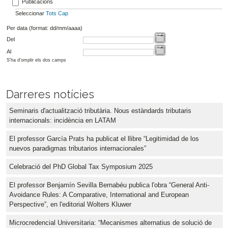
Publicacions
Seleccionar
Tots
Cap
Per data (format: dd/mm/aaaa)
Del
Al
S'ha d'omplir els dos camps
Darreres notícies
Seminaris d'actualització tributària. Nous estàndards tributaris
internacionals: incidència en LATAM
El professor García Prats ha publicat el llibre “Legitimidad de los
nuevos paradigmas tributarios internacionales”
Celebració del PhD Global Tax Symposium 2025
El professor Benjamín Sevilla Bernabéu publica l'obra “General Anti-
Avoidance Rules: A Comparative, International and European
Perspective”, en l'editorial Wolters Kluwer
Microcredencial Universitaria: “Mecanismes alternatius de solució de