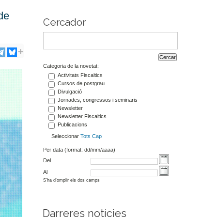
de
Cercador
Categoria de la novetat:
Activitats Fiscaltics
Cursos de postgrau
Divulgació
Jornades, congressos i seminaris
Newsletter
Newsletter Fiscaltics
Publicacions
Seleccionar
Tots
Cap
Per data (format: dd/mm/aaaa)
Del
Al
S'ha d'omplir els dos camps
Darreres notícies