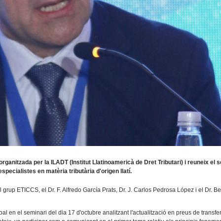
ganitzada per la ILADT (Institut Llatinoamericà de Dret Tributari) i reuneix el 
ecialistes en matèria tributària d'origen llatí.
 grup ETICCS, el Dr. F. Alfredo García Prats, Dr. J. Carlos Pedrosa López i el Dr. B
pal en el seminari del dia 17 d'octubre analitzant l'actualització en preus de transfe