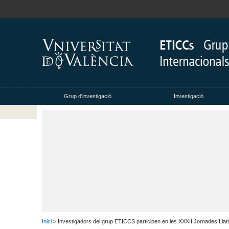
Grup d'investigació
Investigació
Inici
> Investigadors del grup ETICCS participen en les XXXII Jornades Llati