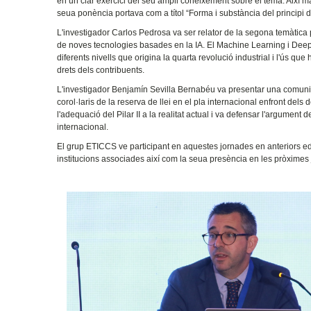
en un clar exercici del seu ampli coneixement sobre el tema. Així ma
seua ponència portava com a títol “Forma i substància del principi de l
L'investigador Carlos Pedrosa va ser relator de la segona temàtica pri
de noves tecnologies basades en la IA. El Machine Learning i Deep L
diferents nivells que origina la quarta revolució industrial i l'ús que
drets dels contribuents.
L'investigador Benjamín Sevilla Bernabéu va presentar una comunicac
corol·laris de la reserva de llei en el pla internacional enfront de
l'adequació del Pilar II a la realitat actual i va defensar l'argument 
internacional.
El grup ETICCS ve participant en aquestes jornades en anteriors edi
institucions associades així com la seua presència en les pròximes