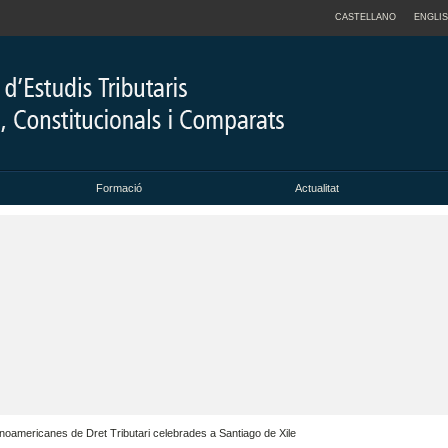
CASTELLANO
ENGLI
Formació
Actualitat
noamericanes de Dret Tributari celebrades a Santiago de Xile