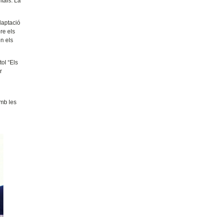
ntals. La
adaptació
re els
en els
ol “Els
r
amb les