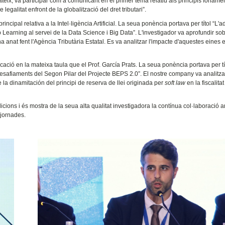
teix, va participar com a comunicant en el primer tema relatiu als principis foname
egalitat enfront de la globalització del dret tributari”.
ncipal relativa a la Intel·ligència Artificial. La seua ponència portava per títol “L'
earning al servei de la Data Science i Big Data”. L'investigador va aprofundir sob
 ha anat fent l'Agència Tributària Estatal. Es va analitzar l'impacte d'aquestes eines 
ió en la mateixa taula que el Prof. García Prats. La seua ponència portava per tít
ls desafiaments del Segon Pilar del Projecte BEPS 2.0”. El nostre company va analitza
de la dinamitación del principi de reserva de llei originada per
soft law
en la fiscalitat
cions i és mostra de la seua alta qualitat investigadora la contínua col·laboració 
 jornades.