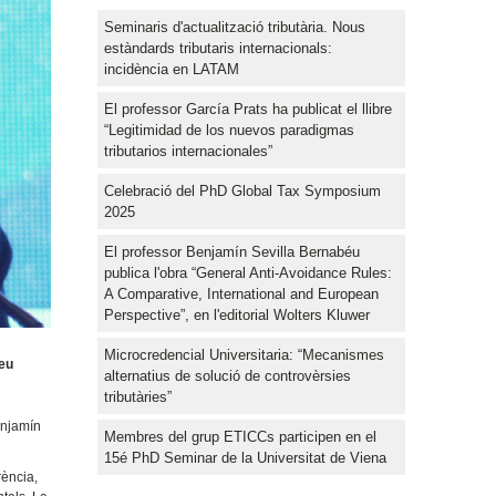
Seminaris d'actualització tributària. Nous
estàndards tributaris internacionals:
incidència en LATAM
El professor García Prats ha publicat el llibre
“Legitimidad de los nuevos paradigmas
tributarios internacionales”
Celebració del PhD Global Tax Symposium
2025
El professor Benjamín Sevilla Bernabéu
publica l'obra “General Anti-Avoidance Rules:
A Comparative, International and European
Perspective”, en l'editorial Wolters Kluwer
Microcredencial Universitaria: “Mecanismes
seu
alternatius de solució de controvèrsies
tributàries”
enjamín
Membres del grup ETICCs participen en el
15é PhD Seminar de la Universitat de Viena
rència,