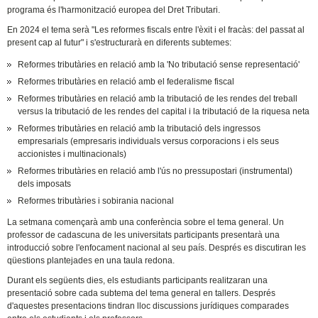
programa és l'harmonització europea del Dret Tributari.
En 2024 el tema serà "Les reformes fiscals entre l'èxit i el fracàs: del passat al
present cap al futur" i s'estructurarà en diferents subtemes:
Reformes tributàries en relació amb la 'No tributació sense representació'
Reformes tributàries en relació amb el federalisme fiscal
Reformes tributàries en relació amb la tributació de les rendes del treball
versus la tributació de les rendes del capital i la tributació de la riquesa neta
Reformes tributàries en relació amb la tributació dels ingressos
empresarials (empresaris individuals versus corporacions i els seus
accionistes i multinacionals)
Reformes tributàries en relació amb l'ús no pressupostari (instrumental)
dels imposats
Reformes tributàries i sobirania nacional
La setmana començarà amb una conferència sobre el tema general. Un
professor de cadascuna de les universitats participants presentarà una
introducció sobre l'enfocament nacional al seu país. Després es discutiran les
qüestions plantejades en una taula redona.
Durant els següents dies, els estudiants participants realitzaran una
presentació sobre cada subtema del tema general en tallers. Després
d'aquestes presentacions tindran lloc discussions jurídiques comparades