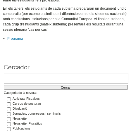
entre els estudiants i els professors.
En els tallers, els estudiants de cada subtema prepararan un document jurídic
comparatiu (per exemple, similituds i diferències entre els sistemes nacionals)
amb conclusions i solucions per a la Comunitat Europea. Al final del trobada,
cada grup d'estudiants (mateix subtema) presentarà els resultats durant una
sessió plenària 'cas per cas'.
Programa
Cercador
Categoria de la novetat:
Activitats Fiscaltics
Cursos de postgrau
Divulgació
Jornades, congressos i seminaris
Newsletter
Newsletter Fiscaltics
Publicacions