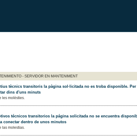
ENIMIENTO - SERVIDOR EN MANTENIMENT
ius tècnics transitoris la pàgina sol·licitada no es troba disponible. Per 
tar dins d'uns minuts
 les molèsties.
ivos técnicos transitorios la página solicitada no se encuentra disponib
 a conectar dentro de unos minutos
 las molestias.