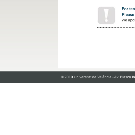
For tem
Please 
We apol
© 2019 Universitat de València - Av. Blasco 