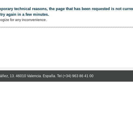
porary technical reasons, the page that has been requested is not curren
try again in a few minutes.
ogize for any inconvenience.
Ibáñez, 13. 46010 Valencia. España. Tel (+34) 963 86 41 00