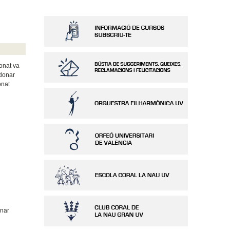
ronat va
 donar
onat
onar