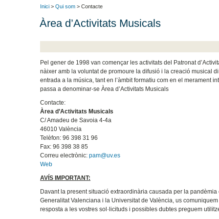
Inici
>
Qui som
> Contacte
Àrea d’Activitats Musicals
Pel gener de 1998 van començar les activitats del Patronat d’Activi
nàixer amb la voluntat de promoure la difusió i la creació musical di
entrada a la música, tant en l’àmbit formatiu com en el merament inte
passa a denominar-se Àrea d’Activitats Musicals
Contacte:
Àrea d’Activitats Musicals
C/ Amadeu de Savoia 4-4a
46010 València
Telèfon: 96 398 31 96
Fax: 96 398 38 85
Correu electrònic:
pam@uv.es
Web
AVÍS IMPORTANT:
Davant la present situació extraordinària causada per la pandèmia 
Generalitat Valenciana i la Universitat de València, us comuniquem
resposta a les vostres sol·licituds i possibles dubtes preguem utilit