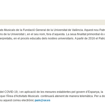
tats Musicals de la Fundació General de la Universitat de València. Aquest nou Pat
ns de la Universitat i, en el seu nom, fora d’aquesta. La seua finalitat primordial és
rpretatiu, en el procés educatiu dels nostres universitaris. A partir de 2016 el Patr
del COVID-19, i en aplicació de les mesures establertes pel govern d’Espanya, la
 que l'Àrea d'Activitats Musicals continuarà atenent de manera telemàtica. Per a d
zeu aquest correu electrònic
pam@uv.es