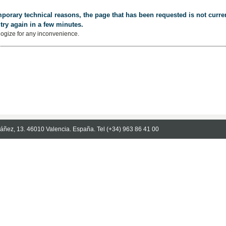
porary technical reasons, the page that has been requested is not curren
try again in a few minutes.
ogize for any inconvenience.
Ibáñez, 13. 46010 Valencia. España. Tel (+34) 963 86 41 00