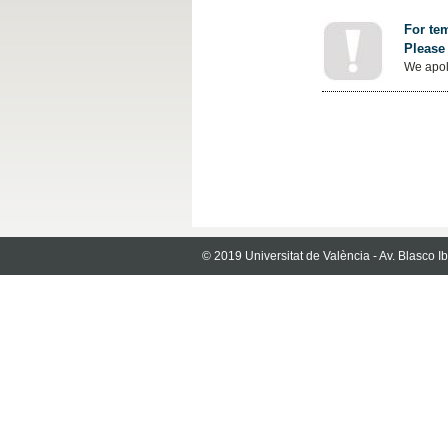
For tem
Please 
We apol
© 2019 Universitat de València - Av. Blasco 