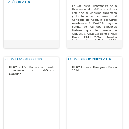
València 2018
La Orquestra Filharmònica de la
Universitat de València celebra
este año su vigésimo aniversario
y lo hace en el marco del
Concierto de Apertura del Curso
Académico 2015-2016, bajo la
batuta de los dos directores
titulares que ha tenido la
Orquestra: Cristóbal Soler e Hilari
Garcia. PROGRAMA I Marcha
burlesca Manuel Palau (1893-
1967) Concierto para siete
instrumentos de viento, timbales
y cuerdas Frank Martin (1890-
1974) I Allegro II Adagietto III
Allegro vivace David López,
OFUV i OV Gaudeamus
OFUV Extracte Britten 2014
flauta Pau Rodríguez, oboe
Eduardo Raimundo, clarinete
OFUV i OV Gaudeamus, amb
OFUV Extracte Guia joves Britten
Àlber Català, fagot Jesús
arranjament de H.Garcia
2014
Sánchez, trompa Carlos Megías,
Gázquez
trompeta Emili Bayarri, trombón
Francisco Inglés, timbales
Cristóbal Soler, director II
Sinfonía núm. 5 en re menor,
opus 47 Dmitri Shostakóvich
(1906-1975) I Moderato II
Allegretto III Largo IV Allegro non
troppo Hilari Garcia Gázquez,
director