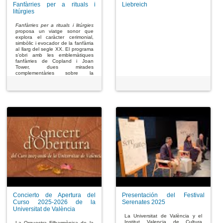
Fanfàrries per a rituals i
Liebreich
litúrgies
Fanfàrries per a rituals i litúrgies
proposa un viatge sonor que
explora el caràcter cerimonial,
simbòlic i evocador de la fanfàrria
al llarg del segle XX. El programa
s’obri amb les emblemàtiques
fanfàrries de Copland i Joan
Tower, dues mirades
complementàries sobre la
grandesa i la força col·lectiva.
Les Fanfàrries litúrgiques de
Henri Tomasi aporten una
dimensió espiritual i dramàtica,
amb escenes que evoquen
moments de profunda intensitat
religiosa. En la segona part, la
Sinfonietta de Leoš Janáček
desplega una música vibrant i
monumental inspirada en la ciutat
de Brno i els seus espais
simbòlics. Un concert que
combina solemnitat, energia i
emoció en un recorregut entre el
ritual i la celebració.
Concierto de Apertura del
Presentación del Festival
Curso 2025-2026 de la
Serenates 2025
Universitat de València
La Universitat de València y el
Institut Valencia de Cultura
La Orquestra Filharmònica de la