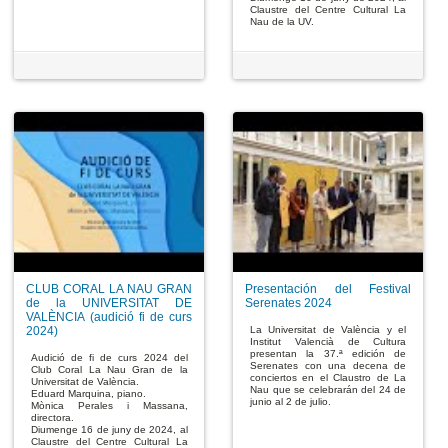
Claustre del Centre Cultural La
Nau de la UV.
CLUB CORAL LA NAU GRAN
Presentación del Festival
de la UNIVERSITAT DE
Serenates 2024
VALÈNCIA (audició fi de curs
2024)
La Universitat de València y el
Institut Valencià de Cultura
presentan la 37.ª edición de
Audició de fi de curs 2024 del
Serenates con una decena de
Club Coral La Nau Gran de la
conciertos en el Claustro de La
Universitat de València.
Nau que se celebrarán del 24 de
Eduard Marquina, piano.
junio al 2 de julio.
Mònica Perales i Massana,
directora.
Diumenge 16 de juny de 2024, al
Claustre del Centre Cultural La