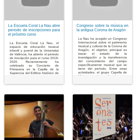
La Escuela Coral La Nau abre
Congreso sobre la música en
periodo de inscripciones para
la antigua Corona de Aragón
el próximo curso
La Nau ha acogido un Congreso
Internacional sobre el patrimonio
La Escuela Coral La Nau, el
musical y cultural de la Corona de
espacio de educación musical
Aragón, el objetivo principal es
infantil y juvenil de la Universitat
trazar el estado de la
de València, ha abierto el periodo
investigación y la transferencia
de inscripción para el curso 2019-
del conocimiento del campo
2020. Recientemente ha
específicamente musical que se
celebrado su Concierto de
tiene del período. Entre otras
Primavera en la Capilla de la
actividades, el grupo Capella de
Sapiencia del Edificio histórico de
Ministrers ha ofrecido un
La Nau con una muestra de su
concierto sobre textos de
repertorio, y en el mes de junio
Pastrana en la Capilla de la
realizará el concierto de cierre de
Sapiencia.
curso.