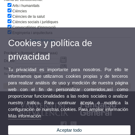
Arts i humanitats
Ciències
Ciències de la salut
Ciències socials i jurídiques
Convocatòries d'innovació
Enginyeria i arquitectura
Cookies y política de
Seleccionar
Todos
Ninguno
Por fecha (formato: dd/mm/aaaa)
privacidad
Desde
hasta
Tu privacidad es importante para nosotros. Por ello te
Se deben rellenar los dos campos
informamos que utilizamos cookies propias y de terceros
para realizar análisis de uso y medición de nuestra página
web con el fin de personalizar contenidos,así como
proporcionar funcionalidades a las redes sociales o analizar
nuestro tráfico. Para continuar acepta o modifica la
configuración de nuestras cookies. Para ampliar información
Más información
Aceptar todo