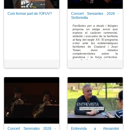
Com formar part de l'OFUV?
Concert Sereantes 2026 -
Sinfonietta
Fanfàrries per a rituals i litúrgies
proposa un viatge sonor que
explora el caràcter cerimonial,
simbòlic i evocador de la fanfàrria
al llarg del segle XX. El programa
s’obri amb les emblemàtiques
fanfàrries de Copland i Joan
Tower, dues mirades
complementàries sobre la
grandesa i la força col·lectiva.
Les Fanfàrries litúrgiques de
Henri Tomasi aporten una
dimensió espiritual i dramàtica,
amb escenes que evoquen
moments de profunda intensitat
religiosa. En la segona part, la
Sinfonietta de Leoš Janáček
desplega una música vibrant i
monumental inspirada en la ciutat
de Brno i els seus espais
simbòlics. Un concert que
combina solemnitat, energia i
emoció en un recorregut entre el
ritual i la celebració.
Sinfonietta,
Leos Janaček (1854-
1928)
Concert Serenates 2026 -
Entrevista a Alexander