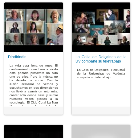
Dindirindin
La Colla de Dolçaines de la
UV comparte su teletrabajo
La vida está llena de retos. El
confinamiento que hemos vivido
La Colla de Dolçaines i Percussió
esta pasada primavera ha sido
de la Universitat de València
uno de ellos. Pero la música no
comparte su teletrabajo
ha dejado de sonar. Con la
ilusión semanal de vernos y
escucharnos en dos dimensiones
nos llevó a asumir un reto más:
cantar sólo desde casa y sumar
nuestras voces gracias a la
tecnología. El Club Coral La Nau
Gran de la Universitat de
València no ha parado de sonar
ni parará.
¡Que la música os acompañe!