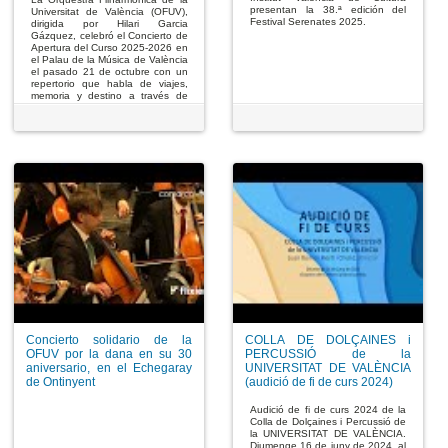
presentan la 38.ª edición del
Universitat de València (OFUV),
Festival Serenates 2025.
dirigida por Hilari Garcia
Gázquez, celebró el Concierto de
Apertura del Curso 2025-2026 en
el Palau de la Música de València
el pasado 21 de octubre con un
repertorio que habla de viajes,
memoria y destino a través de
algunas de las obras más
significativas de Mendelssohn y
Chaikovski.
Concierto solidario de la
COLLA DE DOLÇAINES i
OFUV por la dana en su 30
PERCUSSIÓ de la
aniversario, en el Echegaray
UNIVERSITAT DE VALÈNCIA
de Ontinyent
(audició de fi de curs 2024)
Audició de fi de curs 2024 de la
Colla de Dolçaines i Percussió de
la UNIVERSITAT DE VALÈNCIA.
Diumenge 16 de juny de 2024, al