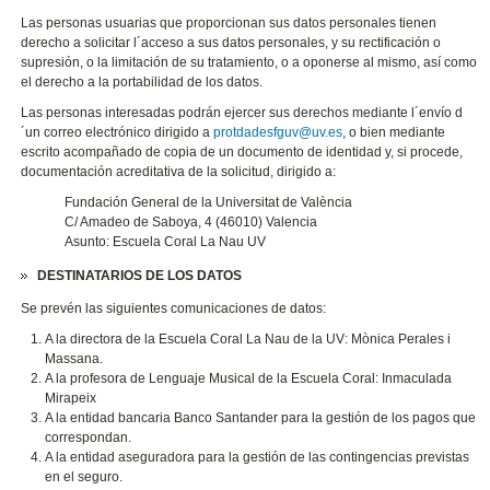
Las personas usuarias que proporcionan sus datos personales tienen
derecho a solicitar l´acceso a sus datos personales, y su rectificación o
supresión, o la limitación de su tratamiento, o a oponerse al mismo, así como
el derecho a la portabilidad de los datos.
Las personas interesadas podrán ejercer sus derechos mediante l´envío d
´un correo electrónico dirigido a
protdadesfguv@uv.es
, o bien mediante
escrito acompañado de copia de un documento de identidad y, si procede,
documentación acreditativa de la solicitud, dirigido a:
Fundación General de la Universitat de València
C/ Amadeo de Saboya, 4 (46010) Valencia
Asunto: Escuela Coral La Nau UV
DESTINATARIOS DE LOS DATOS
Se prevén las siguientes comunicaciones de datos:
A la directora de la Escuela Coral La Nau de la UV: Mònica Perales i
Massana.
A la profesora de Lenguaje Musical de la Escuela Coral: Inmaculada
Mirapeix
A la entidad bancaria Banco Santander para la gestión de los pagos que
correspondan.
A la entidad aseguradora para la gestión de las contingencias previstas
en el seguro.