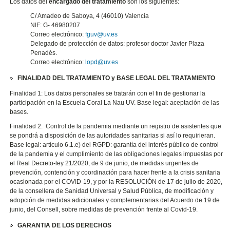
Los datos del
encargado del tratamiento
son los siguientes:
C/ Amadeo de Saboya, 4 (46010) Valencia
NIF: G- 46980207
Correo electrónico:
fguv@uv.es
Delegado de protección de datos: profesor doctor Javier Plaza
Penadés.
Correo electrónico:
lopd@uv.es
FINALIDAD DEL TRATAMIENTO y BASE LEGAL DEL TRATAMIENTO
Finalidad 1: Los datos personales se tratarán con el fin de gestionar la
participación en la Escuela Coral La Nau UV. Base legal: aceptación de las
bases.
Finalidad 2: Control de la pandemia mediante un registro de asistentes que
se pondrá a disposición de las autoridades sanitarias si así lo requirieran.
Base legal: artículo 6.1.e) del RGPD: garantía del interés público de control
de la pandemia y el cumplimiento de las obligaciones legales impuestas por
el Real Decreto-ley 21/2020, de 9 de junio, de medidas urgentes de
prevención, contención y coordinación para hacer frente a la crisis sanitaria
ocasionada por el COVID-19, y por la RESOLUCIÓN de 17 de julio de 2020,
de la consellera de Sanidad Universal y Salud Pública, de modificación y
adopción de medidas adicionales y complementarias del Acuerdo de 19 de
junio, del Consell, sobre medidas de prevención frente al Covid-19.
GARANTIA DE LOS DERECHOS