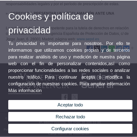
responsabilidades legales y por el período de prescripción de estas.
Cookies y política de
DERECHO A PRESENTAR UNA RECLAMACIÓN ANTE UNA
AUTORIDAD DE CONTROL
privacidad
La autoridad de control competente para la tutela de derechos en relación
con los tratamientos es la Agencia Española de Protección de Datos, c/ de
Jorge Juan, 6. 28001 Madrid, página web:
www.aepd.es
Tu privacidad es importante para nosotros. Por ello te
informamos que utilizamos cookies propias y de terceros
para realizar análisis de uso y medición de nuestra página
web con el fin de personalizar contenidos,así como
proporcionar funcionalidades a las redes sociales o analizar
nuestro tráfico. Para continuar acepta o modifica la
configuración de nuestras cookies. Para ampliar información
Más información
Aceptar todo
Rechazar todo
© 2026 UV. - Fundación General - Área de Actividades Musicales, C/ Amadeo de Saboya 4,
4ª, 46010 Valencia. Tel: (+34) 96 398 31 96
Configurar cookies
Política privacidad
|
Cookies
|
Transparencia
|
Buzón FGUV
|
Términos y condiciones de uso
|
Canal Interno de Información
|