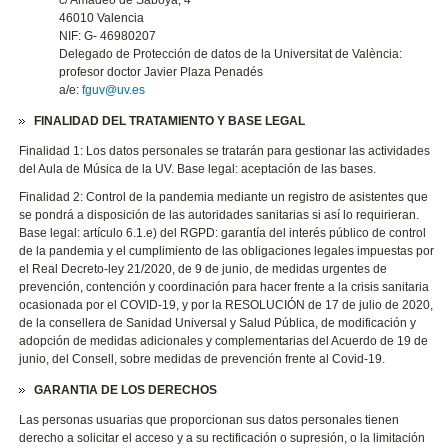
c/ Amadeo de Saboya, 4
46010 Valencia
NIF: G- 46980207
Delegado de Protección de datos de la Universitat de València:
profesor doctor Javier Plaza Penadés
a/e:
fguv@uv.es
FINALIDAD DEL TRATAMIENTO Y BASE LEGAL
Finalidad 1: Los datos personales se tratarán para gestionar las actividades
del Aula de Música de la UV. Base legal: aceptación de las bases.
Finalidad 2: Control de la pandemia mediante un registro de asistentes que
se pondrá a disposición de las autoridades sanitarias si así lo requirieran.
Base legal: artículo 6.1.e) del RGPD: garantía del interés público de control
de la pandemia y el cumplimiento de las obligaciones legales impuestas por
el Real Decreto-ley 21/2020, de 9 de junio, de medidas urgentes de
prevención, contención y coordinación para hacer frente a la crisis sanitaria
ocasionada por el COVID-19, y por la RESOLUCIÓN de 17 de julio de 2020,
de la consellera de Sanidad Universal y Salud Pública, de modificación y
adopción de medidas adicionales y complementarias del Acuerdo de 19 de
junio, del Consell, sobre medidas de prevención frente al Covid-19.
GARANTIA DE LOS DERECHOS
Las personas usuarias que proporcionan sus datos personales tienen
derecho a solicitar el acceso y a su rectificación o supresión, o la limitación