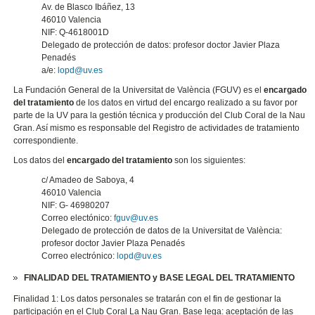
Av. de Blasco Ibáñez, 13
46010 Valencia
NIF: Q-4618001D
Delegado de protección de datos: profesor doctor Javier Plaza
Penadés
a/e:
lopd@uv.es
La Fundación General de la Universitat de València (FGUV) es el
encargado
del tratamiento
de los datos en virtud del encargo realizado a su favor por
parte de la UV para la gestión técnica y producción del Club Coral de la Nau
Gran. Así mismo es responsable del Registro de actividades de tratamiento
correspondiente.
Los datos del
encargado del tratamiento
son los siguientes:
c/ Amadeo de Saboya, 4
46010 Valencia
NIF: G- 46980207
Correo electónico:
fguv@uv.es
Delegado de protección de datos de la Universitat de València:
profesor doctor Javier Plaza Penadés
Correo electrónico:
lopd@uv.es
FINALIDAD DEL TRATAMIENTO y BASE LEGAL DEL TRATAMIENTO
Finalidad 1: Los datos personales se tratarán con el fin de gestionar la
participación en el Club Coral La Nau Gran. Base lega: aceptación de las