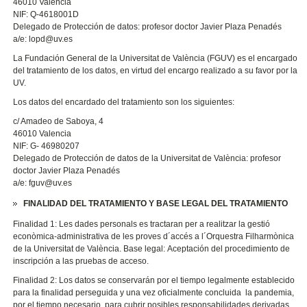
46010 Valencia
NIF: Q-4618001D
Delegado de Protección de datos: profesor doctor Javier Plaza Penadés
a/e: lopd@uv.es
La Fundación General de la Universitat de València (FGUV) es el encargado
del tratamiento de los datos, en virtud del encargo realizado a su favor por la
UV.
Los datos del encardado del tratamiento son los siguientes:
c/ Amadeo de Saboya, 4
46010 Valencia
NIF: G- 46980207
Delegado de Protección de datos de la Universitat de València: profesor
doctor Javier Plaza Penadés
a/e: fguv@uv.es
FINALIDAD DEL TRATAMIENTO Y BASE LEGAL DEL TRATAMIENTO
Finalidad 1: Les dades personals es tractaran per a realitzar la gestió
econòmica-administrativa de les proves d´accés a l´Orquestra Filharmònica
de la Universitat de València. Base legal: Aceptación del procedimiento de
inscripción a las pruebas de acceso.
Finalidad 2: Los datos se conservarán por el tiempo legalmente establecido
para la finalidad perseguida y una vez oficialmente concluida la pandemia,
por el tiempo necesario para cubrir posibles responsabilidades derivadas