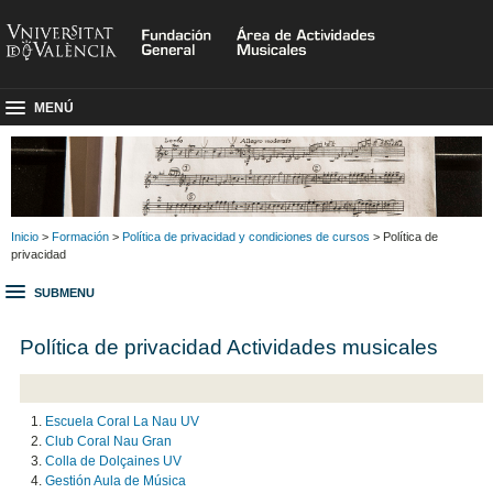
MENÚ
Inicio
>
Formación
>
Política de privacidad y condiciones de cursos
> Política de
privacidad
SUBMENU
Política de privacidad Actividades musicales
Escuela Coral La Nau UV
Club Coral Nau Gran
Colla de Dolçaines UV
Gestión Aula de Música