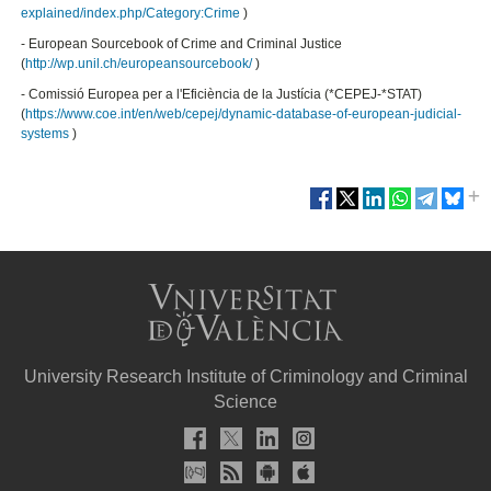
explained/index.php/Category:Crime
)
- European Sourcebook of Crime and Criminal Justice
(
http://wp.unil.ch/europeansourcebook/
)
- Comissió Europea per a l'Eficiència de la Justícia (*CEPEJ-*STAT)
(
https://www.coe.int/en/web/cepej/dynamic-database-of-european-judicial-
systems
)
University Research Institute of Criminology and Criminal
Science