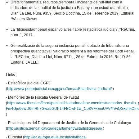
Drets fonamentals, recursos d'empara i incidents de nul·litat com a
indicadors de la qualitat de la justícia a Espanya: un estudi quantitatiu,
Diari La Llei, Núm. 9359, Secció Doctrina, 15 de Febrer de 2019, Editorial
*Wolters Kluwer
La "litigiosidad” penal espanyola: és fiable l'estadística judicial?, *ReCrim,
núm. 1, 2017.
Generalització de la segona instància penal i dotació de tribunals: una
prospectiva quantitativa i valoració referent a les reformes del Codi Penal i
la *LECrim, Diari La Llei, Núm. 8711, , 26 de Febrer de 2016, Ref. D-86,
Editorial LA LLEI.
Links:
- Estadística judicial CGPJ
(
http://www.poderjudicial.es/cgpj/es/Temas/Estadistica-Judicial/
)
- Memòries de la Fiscalia General de l'Estat
(
https://www.fiscal.es/fiscal/publico/ciudadano/documentos/memorias_f
Fm4Gju6ewU6mHh7Gwa5GUP14FBCwP1w_Cp8VFkEmUAV4nFiQGxphkOmoCA
)
- Estadístiques del Departament de Justícia de la Generalitat de Catalunya
(
http://justicia.gencat.cat/ca/departament/Estadistiques/aj/
)
- Eurostat (
http://ec.europa.eu/eurostat/statistics-