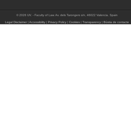
© 2026 UV. - Faculty of Law. Av. dels Tarongers s/n, 46022 Valencia. Spain
Legal Disclaimer
|
Accessibility
|
Privacy Policy
|
Cookies
|
Transparency
|
Bústia de contacte