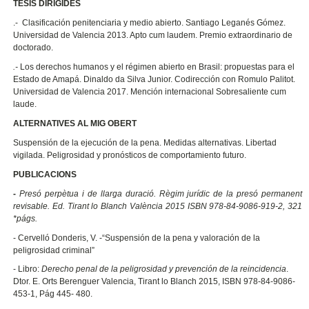
TESIS DIRIGIDES
.- Clasificación penitenciaria y medio abierto. Santiago Leganés Gómez.
Universidad de Valencia 2013. Apto cum laudem. Premio extraordinario de
doctorado.
.-
Los derechos humanos y el régimen abierto en Brasil: propuestas para el
Estado de Amapá. Dinaldo da Silva Junior. Codirección con Romulo Palitot.
Universidad de Valencia 2017. Mención internacional Sobresaliente cum
laude.
ALTERNATIVES AL MIG OBERT
Suspensión de la ejecución de la pena. Medidas alternativas. Libertad
vigilada. Peligrosidad y pronósticos de comportamiento futuro.
PUBLICACIONS
-
Presó perpètua i de llarga duració. Règim jurídic de la presó permanent
revisable. Ed. Tirant lo Blanch València 2015 ISBN 978-84-9086-919-2, 321
*págs.
- Cervelló Donderis, V. -“Suspensión de la pena y valoración de la
peligrosidad criminal”
- Libro:
Derecho penal de la peligrosidad y prevención de la reincidencia
.
Dtor. E. Orts Berenguer Valencia, Tirant lo Blanch 2015, ISBN 978-84-9086-
453-1, Pág 445- 480.