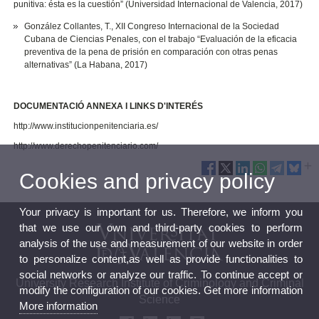
punitiva: ésta es la cuestión” (Universidad Internacional de Valencia, 2017)
González Collantes, T., XII Congreso Internacional de la Sociedad
Cubana de Ciencias Penales, con el trabajo “Evaluación de la eficacia
preventiva de la pena de prisión en comparación con otras penas
alternativas” (La Habana, 2017)
DOCUMENTACIÓ ANNEXA I LINKS D'INTERÉS
http://www.institucionpenitenciaria.es/
http://www.derechopenitenciario.com/
Cookies and privacy policy
Your privacy is important for us. Therefore, we inform you
that we use our own and third-party cookies to perform
analysis of the use and measurement of our website in order
to personalize content,as well as provide functionalities to
social networks or analyze our traffic. To continue accept or
University Research Institute of Criminology and Criminal
modify the configuration of our cookies. Get more information
Science
More information