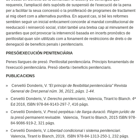
requereix, l'ampliació dels supòsits de suspensió de l'execució de la pena
per a facilitar la seua concessió o la proliferació de programes de tractament
al mig obert com a alternativa punitiva. En aquest cas, si bé les reformes
semblen seguir un inicial enfocament concorde al mandat constitucional de
reeducació i reinserció social, s'obri també una bretxa cap al minvament de
garanties que pot provocar la intervenció basada en incerts pronòstics de
perillositat quan són utilitzats com a fonament de restriccions de drets o de
denegació de beneficis penals i penitenciaris.
PRESÓ/EXECUCIÓN PENITENCIÀRIA
Penes llargues de presó. Perillositat penitenciària. Principis fonamentals de
l'execució penitenciària. Presó oberta i beneficis penitenciaris.
PUBLICACIONS
Cervelló Donderis, V.
“El principi de flexibilitat penitenciària” Revista
General de Dret penal núm. 36, 2021, págs. 1-44.
Cervelló Donderis, V.
Derecho penitenciario
, Valencia, Tirant lo Blanch. 4ª
Ed 2016, ISBN 978-84-9143-297-7, 416 págs.
Cervelló Donderis, V.
Presó perpètua i de llarga duració. Règim jurídic de
la presó permanent revisable.
Valencia, Tirant lo Blanch, 2015 ISBN 978-
84-9086-919-2, 321 págs.
Cervelló Donderis, V.
Llibertad condicional i sistema penitenciari
.
Valencia, Tirant lo Blanch, 2019, ISBN 978-84-1313-250-1, 232 págs.