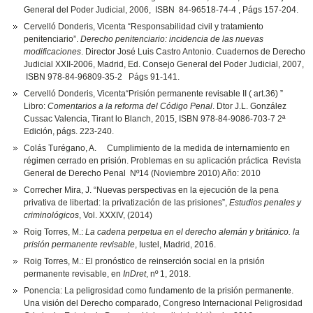
General del Poder Judicial, 2006, ISBN 84-96518-74-4 , Págs 157-204.
Cervelló Donderis, Vicenta “Responsabilidad civil y tratamiento
penitenciario”.
Derecho penitenciario: incidencia de las nuevas
modificaciones
. Director José Luis Castro Antonio. Cuadernos de Derecho
Judicial XXII-2006, Madrid, Ed. Consejo General del Poder Judicial, 2007,
ISBN 978-84-96809-35-2 Págs 91-141.
Cervelló Donderis, Vicenta“Prisión permanente revisable II ( art.36) ”
Libro:
Comentarios a la reforma del Código Penal
. Dtor J.L. González
Cussac Valencia, Tirant lo Blanch, 2015, ISBN 978-84-9086-703-7 2ª
Edición, págs. 223-240.
Colás Turégano, A. Cumplimiento de la medida de internamiento en
régimen cerrado en prisión. Problemas en su aplicación práctica Revista
General de Derecho Penal Nº14 (Noviembre 2010) Año: 2010
Correcher Mira, J. “Nuevas perspectivas en la ejecución de la pena
privativa de libertad: la privatización de las prisiones”,
Estudios penales y
criminológicos
, Vol. XXXIV, (2014)
Roig Torres, M.:
La cadena perpetua en el derecho alemán y británico. la
prisión permanente revisable
, Iustel, Madrid, 2016.
Roig Torres, M.: El pronóstico de reinserción social en la prisión
permanente revisable, en
InDret
, nº 1, 2018.
Ponencia: La peligrosidad como fundamento de la prisión permanente.
Una visión del Derecho comparado, Congreso Internacional Peligrosidad