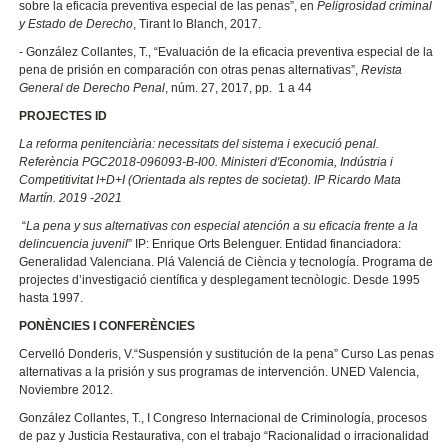
sobre la eficacia preventiva especial de las penas”, en
Peligrosidad criminal
y Estado de Derecho
, Tirant lo Blanch, 2017.
- González Collantes, T., “Evaluación de la eficacia preventiva especial de la
pena de prisión en comparación con otras penas alternativas”,
Revista
General de Derecho Penal
, núm. 27, 2017, pp. 1 a 44
PROJECTES ID
La reforma penitenciària: necessitats del sistema i execució penal.
Referència PGC2018-096093-B-I00. Ministeri d'Economia, Indústria i
Competitivitat I+D+I (Orientada als reptes de societat). IP Ricardo Mata
Martín. 2019 -2021
“
La pena y sus alternativas con especial atención a su eficacia frente a la
delincuencia juvenil
” IP: Enrique Orts Belenguer. Entidad financiadora:
Generalidad Valenciana. Plá Valenciá de Ciència y tecnología. Programa de
projectes d’investigació científica y desplegament tecnòlogic. Desde 1995
hasta 1997.
PONÈNCIES I CONFERÈNCIES
Cervelló Donderis, V.“Suspensión y sustitución de la pena” Curso Las penas
alternativas a la prisión y sus programas de intervención. UNED Valencia,
Noviembre 2012.
González Collantes, T., I Congreso Internacional de Criminología, procesos
de paz y Justicia Restaurativa, con el trabajo “Racionalidad o irracionalidad