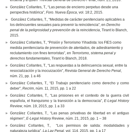
enseña y a quién”
Revista General de Derecho Penal
, núm. 25, 2016.
González Collantes, T., “Las penas de encierro perpetuo desde una
perspectiva histórica”,
Foro. Nueva Época
, vol. 18:2, 2015.
González Collantes, T., “Medidas de carácter penitenciario aplicables a
los delincuentes sexuales para prevenir la reincidencia”, en
Derecho
penal de la peligrosidad y prevención de la reincidencia
, Tirant lo Blanch,
2015.
González Collantes, T., “Prisión y Terrorismo Yihadista: los FIES como
medida penitenciaria de prevención de atentados, de adiestramiento y
reclutamiento con fines terroristas”, en
Terrorismo, sistema penal y
derechos fundamentales
, Tirant lo Blanch, 2018.
González Collantes, T., “Las respuestas a la delincuencia sexual, entre la
resocialización y la inocuización”,
Revista General de Derecho Penal
,
núm. 21, pp. 1 a 46
González Collantes, T., “El Trabajo penitenciario como derecho y como
deber”,
Recrim
, núm. 11, 2015, pp. 1 a 22
González Collantes, T., “Las prisiones en el contexto de la guerra civil
española, el franquismo y la transición a la democracia”,
E-Legal History
Review
, núm. 19, 2015, pp. 1 a 33
González Collantes, T., “Las penas privativas de libertad en el antiguo
régimen”,
E-Legal History Review
, núm. 21, 2015, pp. 1 – 38
González Collantes, T., “Los permisos de salida: modalidades y
naturaleza jurídica”,
La Lay Penal
, vol. 114, 2015, pp. 1 a 17