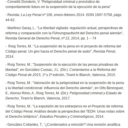
- Cervelló Donderis, V. “Peligrosidad criminal y pronóstico de
comportamiento futuro en la suspensión de la ejecución de la pena”
- Revista:
La Ley
Penal
nº 106, enero-febrero 2014. ISSN 1697-5758, págs
44-62.
- Martínez Garay, L.: “La libertad vigilada: regulación actual, perspectivas de
reforma y comparación con la Führungsaufsicht del Derecho penal alemán”,
Revista General de Derecho Penal, nº 22, 2014, pp. 1 – 74
- Roig Torres, M.: “La suspensión de la pena en el proyecto de reforma del
Código penal. Un giro hacia el Derecho penal de autor”,
Revista Penal
,
2014.
- Roig Torres, M.: “Suspensión de la ejecución de las penas privativas de
libertad”, en González Cussac, J.L. (Dir.):
Comentarios a la Reforma del
Código Penal de 2015,
1ª y 2ª edición, Tirant lo Blanch, Valencia, 2015.
- Roig Torres, M.: “Valoración de la peligrosidad en la suspensión de la pena
y la libertad condicional: influencia del Derecho alemán”, en Orts Berenguer,
E.; Alonso Rimo, A.; Roig Torres, M. (Dir.):
Peligrosidad criminal y Estado de
Derecho
, Tirant lo Blanch, Valencia, 2017.
- Roig Torres, M.: “La expulsión de los extranjeros en el Proyecto de reforma
del Código Penal. Análisis desde la perspectiva del TEDH. Unas notas sobre
el Derecho británico”,
Estudios Penales y Criminológicos
, 2014.
- González Collantes, T., “¿Condenados a reincidir? Una revisión analítica