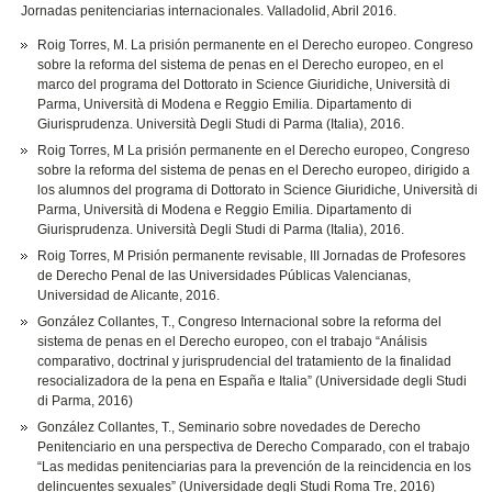
Jornadas penitenciarias internacionales. Valladolid, Abril 2016.
Roig Torres, M. La prisión permanente en el Derecho europeo. Congreso
sobre la reforma del sistema de penas en el Derecho europeo, en el
marco del programa del Dottorato in Science Giuridiche, Università di
Parma, Università di Modena e Reggio Emilia. Dipartamento di
Giurisprudenza. Università Degli Studi di Parma (Italia), 2016.
Roig Torres, M La prisión permanente en el Derecho europeo, Congreso
sobre la reforma del sistema de penas en el Derecho europeo, dirigido a
los alumnos del programa di Dottorato in Science Giuridiche, Università di
Parma, Università di Modena e Reggio Emilia. Dipartamento di
Giurisprudenza. Università Degli Studi di Parma (Italia), 2016.
Roig Torres, M Prisión permanente revisable, III Jornadas de Profesores
de Derecho Penal de las Universidades Públicas Valencianas,
Universidad de Alicante, 2016.
González Collantes, T., Congreso Internacional sobre la reforma del
sistema de penas en el Derecho europeo, con el trabajo “Análisis
comparativo, doctrinal y jurisprudencial del tratamiento de la finalidad
resocializadora de la pena en España e Italia” (Universidade degli Studi
di Parma, 2016)
González Collantes, T., Seminario sobre novedades de Derecho
Penitenciario en una perspectiva de Derecho Comparado, con el trabajo
“Las medidas penitenciarias para la prevención de la reincidencia en los
delincuentes sexuales” (Universidade degli Studi Roma Tre, 2016)