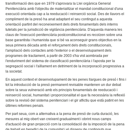
transformació des que en 1979 s'aprovara la Llei orgànica General
Penitenciària amb l'objectiu de materialitzar el mandat constitucional d'una
execució orientada cap a la reeducació i reinserció social. Des de llavors el
compliment de la presó ha anat adaptant el seu contingut a aquesta
orientació partint del reconeixement dels drets fonamentals dels interns
tutelats per la jurisdicció de vigilància penitenciària. D'aquesta manera les
claus de l'execució penitenciària postconstitucional es recolzen sobre una
base garantista i humanista que si bé va aconseguir grans objectius en la
seua primera dècada amb el reforçament dels drets constitucionals,
l'ampliació dels contactes amb l'exterior o el desenvolupament dels
programes de tractament, a partir de 2003 s'ha vist aombrada per
l'enduriment del sistema de classificació penitenciària i l'aposta per la
segregació social i l'aïllament en detriment de la incorporació progressiva a
la societat.
En aquest context el desenvolupament de les penes llargues de presó i fins i
tot la introducció de la presó permanent revisable mantenen un dur debat
sobre la seua vulneració amb els principis fonamentals de reeducació i
reinserció social, humanitat i proporcionalitat el que fa necessària la reflexió
sobre la revisió del sistema penitenciari i el gir aflictiu que està patint en les
últimes reformes penals.
Per part seua, com a alternativa a la pena de presó de curta duració, les
mesures al mig obert van creixent gradualment i obrint nous camps
d'actuació de gran projecció com la consolidació de la imposició de la pena
de treball en benefici de la comunitat i el disseny de continguts que