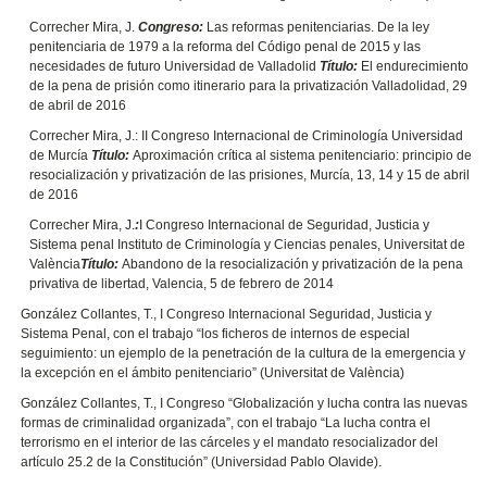
Correcher Mira, J.
Congreso:
Las reformas penitenciarias. De la ley
penitenciaria de 1979 a la reforma del Código penal de 2015 y las
necesidades de futuro Universidad de Valladolid
Título:
El endurecimiento
de la pena de prisión como itinerario para la privatización Valladolidad, 29
de abril de 2016
Correcher Mira, J.: II Congreso Internacional de Criminología Universidad
de Murcía
Título:
Aproximación crítica al sistema penitenciario: principio de
resocialización y privatización de las prisiones, Murcía, 13, 14 y 15 de abril
de 2016
Correcher Mira, J.
:
I Congreso Internacional de Seguridad, Justicia y
Sistema penal Instituto de Criminología y Ciencias penales, Universitat de
València
Título:
Abandono de la resocialización y privatización de la pena
privativa de libertad, Valencia, 5 de febrero de 2014
González Collantes, T., I Congreso Internacional Seguridad, Justicia y
Sistema Penal, con el trabajo “los ficheros de internos de especial
seguimiento: un ejemplo de la penetración de la cultura de la emergencia y
la excepción en el ámbito penitenciario” (Universitat de València)
González Collantes, T., I Congreso “Globalización y lucha contra las nuevas
formas de criminalidad organizada”, con el trabajo “La lucha contra el
terrorismo en el interior de las cárceles y el mandato resocializador del
artículo 25.2 de la Constitución” (Universidad Pablo Olavide).