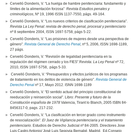
Cervelló Donderis, V. “La huelga de hambre penitenciaria: fundamento y
límites de la alimentación forzosa”
Revista Estudios penales y
criminológicos
, Nº 19, 1996 ISSN 1137-7550, págs. 49-164.
Cervelló Donderis, V. “Los nuevos criterios de clasificación penitenciaria”.
Revista La Ley Penal: revista de derecho penal, procesal y penitenciario
nº 8 septiembre 2004, ISSN 1697-5758, págs 5-22.
Cervelló Donderis, V. “Las prisiones de mujeres desde una perspectiva de
género”.
Revista General de Derecho Penal
,
nº 5, 2006, ISSN 1698-1189,
27 págs.
Cervelló Donderis, V. “Revisión de legalidad penitenciaria en la
regulación del régimen cerrado y los FIES”.Revista:
La Ley Penal
nº 72,
2010, ISSN 1697-5758, págs 5-33.
Cervelló Donderis, V. “Presupuestos y efectos jurídicos de los programas
de tratamiento en los delitos de violencia de género”.
Revista General de
Derecho Penal
nº 17, Mayo 2012. ISNN 1698-1189
Cervelló Donderis, V. “El sentido actual del principio constitucional de
reeducación y reinserción social”. Libro:
Presente y futuro de la
Constitución española de 1978
Valencia, Tirant lo Blanch, 2005 ISBN 84-
8456317-0, pags. 217-232.
Cervelló Donderis, V. “La clasificación en tercer grado como instrumento
de resocialización”.
El Juez de Vigilancia penitenciaria y el tratamiento
penitenciario
. Estudios de Derecho Judicial nº 84-2005. Directores Jose
Luis Castro Antonio/ José Luis Segovia Bernabé, Madrid, Ed.Consejo