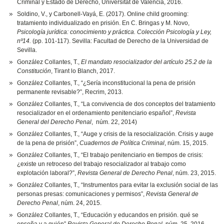
Criminal y Estado de Derecho, Universitat de València, 2016.
Soldino, V., y Carbonell-Vayá, E. (2017). Online child grooming:
tratamiento individualizado en prisión. En C. Bringas y M. Novo,
Psicología jurídica: conocimiento y práctica. Colección Psicología y Ley,
nº14.
(pp. 101-117). Sevilla: Facultad de Derecho de la Universidad de
Sevilla.
González Collantes, T.,
El mandato resocializador del artículo 25.2 de la
Constitución
, Tirant lo Blanch, 2017.
González Collantes, T., “¿Sería inconstitucional la pena de prisión
permanente revisable?”, Recrim, 2013.
González Collantes, T., “La convivencia de dos conceptos del tratamiento
resocializador en el ordenamiento penitenciario español”,
Revista
General del Derecho Penal
, núm. 22, 2014)
González Collantes, T., “Auge y crisis de la resocialización. Crisis y auge
de la pena de prisión”,
Cuadernos de Política Criminal
, núm. 15, 2015.
González Collantes, T., “El trabajo penitenciario en tiempos de crisis:
¿existe un retroceso del trabajo resocializador al trabajo como
explotación laboral?”,
Revista General de Derecho Penal
, núm. 23, 2015.
González Collantes, T., “Instrumentos para evitar la exclusión social de las
personas presas: comunicaciones y permisos”,
Revista General de
Derecho Penal
, núm. 24, 2015.
González Collantes, T., “Educación y educandos en prisión. qué se