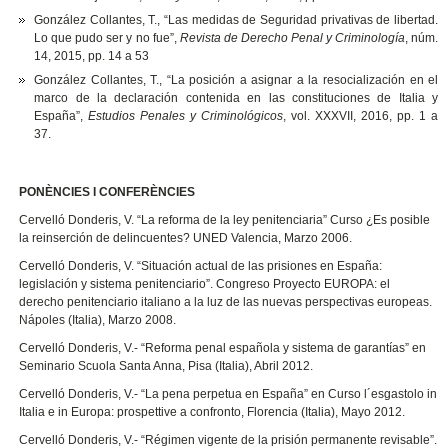
González Collantes, T., “Las medidas de Seguridad privativas de libertad.
Lo que pudo ser y no fue”,
Revista de Derecho Penal y Criminología
, núm.
14, 2015, pp. 14 a 53
González Collantes, T., “La posición a asignar a la resocialización en el
marco de la declaración contenida en las constituciones de Italia y
España”,
Estudios Penales y Criminológicos
, vol. XXXVII, 2016, pp. 1 a
37.
PONÈNCIES I CONFERÈNCIES
Cervelló Donderis, V. “La reforma de la ley penitenciaria” Curso ¿Es posible
la reinserción de delincuentes? UNED Valencia, Marzo 2006.
Cervelló Donderis, V. “Situación actual de las prisiones en España:
legislación y sistema penitenciario”. Congreso Proyecto EUROPA: el
derecho penitenciario italiano a la luz de las nuevas perspectivas europeas.
Nápoles (Italia), Marzo 2008.
Cervelló Donderis, V.- “Reforma penal española y sistema de garantías” en
Seminario Scuola Santa Anna, Pisa (Italia), Abril 2012.
Cervelló Donderis, V.- “La pena perpetua en España” en Curso l´esgastolo in
Italia e in Europa: prospettive a confronto, Florencia (Italia), Mayo 2012.
Cervelló Donderis, V.- “Régimen vigente de la prisión permanente revisable”.