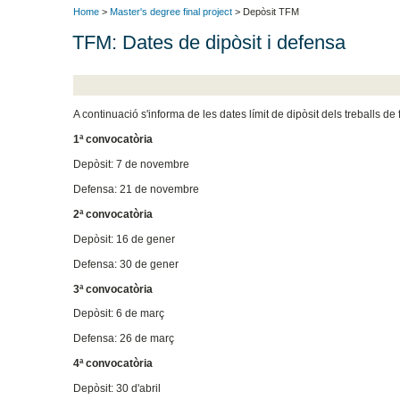
Home
>
Master's degree final project
> Depòsit TFM
TFM: Dates de dipòsit i defensa
A continuació s'informa de les dates límit de dipòsit dels treballs d
1ª convocatòria
Depòsit: 7 de novembre
Defensa: 21 de novembre
2ª convocatòria
Depòsit: 16 de gener
Defensa: 30 de gener
3ª convocatòria
Depòsit: 6 de març
Defensa: 26 de març
4ª convocatòria
Depòsit: 30 d'abril