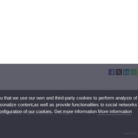
ou that we use our own and third-party cookies to perform analysis of
nalize content,as well as provide functionalities to social networks
configuration of our cookies. Get more information
More information
ntemporary Philosophical Thought
Legal Disc