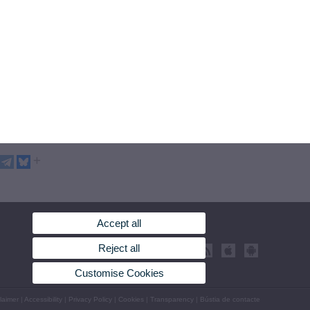
Accept all
Reject all
Customise Cookies
laimer
|
Accessibility
|
Privacy Policy
|
Cookies
|
Transparency
|
Bústia de contacte