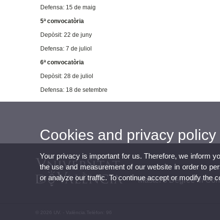
Defensa: 15 de maig
5ª convocatòria
Depòsit: 22 de juny
Defensa: 7 de juliol
6ª convocatòria
Depòsit: 28 de juliol
Defensa: 18 de setembre
Cookies and privacy policy
Your privacy is important for us. Therefore, we inform y
the use and measurement of our website in order to perso
or analyze our traffic. To continue accept or modify the 
Master's Degree in Co
© 2026 UV. - València.Telèfon: 96