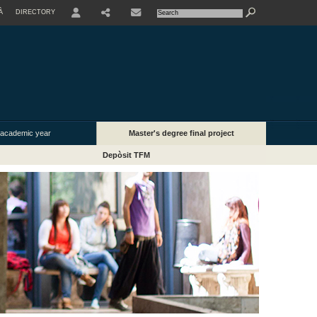
À
DIRECTORY
USER
 academic year
Master's degree final project
Depòsit TFM