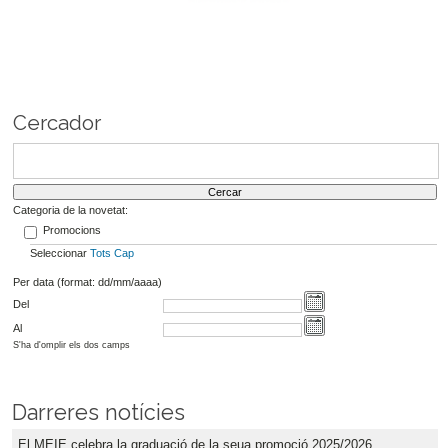
Cercador
Categoria de la novetat:
Promocions
Seleccionar
Tots
Cap
Per data (format: dd/mm/aaaa)
Del
Al
S'ha d'omplir els dos camps
Darreres notícies
El MEIE celebra la graduació de la seua promoció 2025/2026