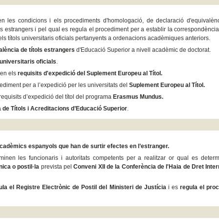
xen les condicions i els procediments d'homologació, de declaració d'equivalè
 estrangers i pel qual es regula el procediment per a establir la correspondència 
s títols universitaris oficials pertanyents a ordenacions acadèmiques anteriors.
alència de títols estrangers
d'Educació Superior a nivell acadèmic de doctorat.
 universitaris oficials
.
xen els
requisits d'expedició del Suplement Europeu
al Títol.
cediment per a l’expedició per les universitats del
Suplement Europeu al Títol.
 requisits d’expedició del títol del programa
Erasmus Mundus.
 de Títols i Acreditacions d’Educació Superior
.
cadèmics espanyols que han de surtir efectes en l’estranger.
minen les funcionaris i autoritats competents per a realitzar or qual es deter
única o postil·la
prevista pel
Conveni XII de la Conferència de l'Haia de Dret Inte
ula el Registre Electrònic de Postil del Ministeri de Justícia
i es
regula el pro