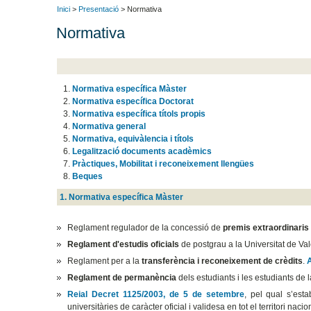
Inici
>
Presentació
> Normativa
Normativa
Normativa específica Màster
Normativa específica Doctorat
Normativa específica títols propis
Normativa general
Normativa, equivàlencia i títols
Legalització documents acadèmics
Pràctiques, Mobilitat i reconeixement llengües
Beques
1. Normativa específica Màster
Reglament regulador de la concessió de
premis extraordinaris
Reglament d'estudis oficials
de postgrau a la Universitat de Va
Reglament per a la
transferència i reconeixement de crèdits
.
Reglament de permanència
dels estudiants i les estudiants de 
Reial Decret 1125/2003, de 5 de setembre
, pel qual s’esta
universitàries de caràcter oficial i validesa en tot el territori nacio