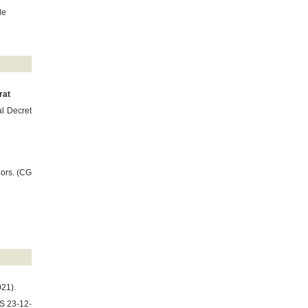
de
rat
al Decret
iors. (CG
21).
CS 23-12-