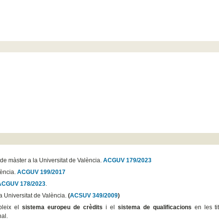
de màster a la Universitat de València.
ACGUV 179/2023
lència.
ACGUV 199/2017
ACGUV 178/2023
.
la Universitat de València.
(
ACSUV 349/2009
)
bleix el
sistema europeu de crèdits
i el
sistema de qualificacions
en les ti
nal.