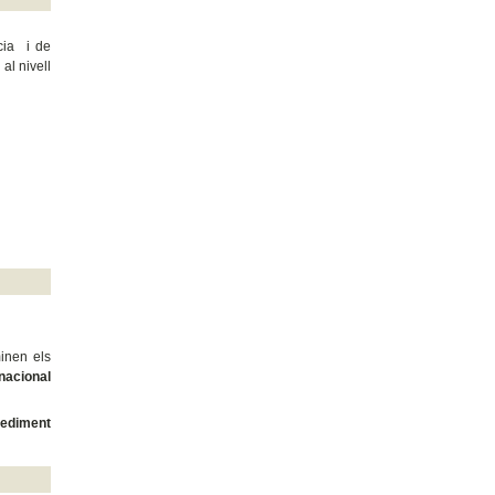
ncia i de
al nivell
minen els
rnacional
cediment