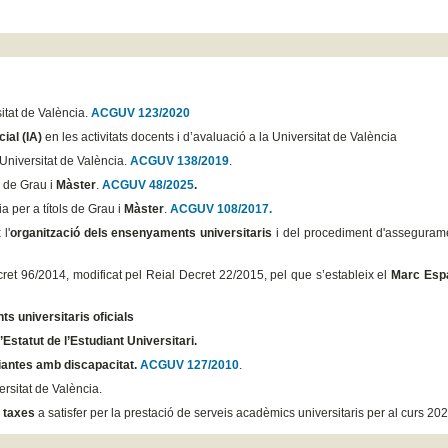
)
itat de València.
ACGUV 123/2020
cial (IA)
en les activitats docents i d’avaluació a la Universitat de València
Universitat de València.
ACGUV 138/2019
.
s de Grau i
Màster
.
ACGUV 48/2025
.
a per a títols de Grau i
Màster
.
ACGUV 108/2017.
l'
organització dels ensenyaments universitaris
i del procediment d'assegurame
ret 96/2014, modificat pel Reial Decret 22/2015, pel que s’estableix el
Marc Esp
s universitaris oficials
l’Estatut de l’Estudiant Universitari.
diantes amb discapacitat.
ACGUV 127/2010
.
ersitat de València.
s
taxes
a satisfer per la prestació de serveis acadèmics universitaris per al curs 20