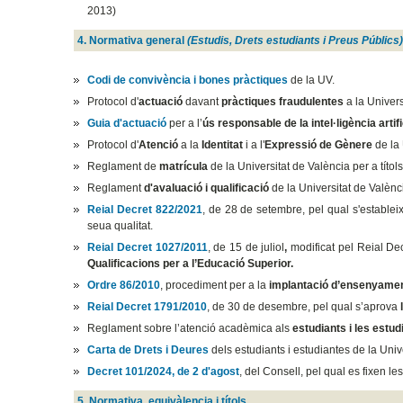
2013)
4. Normativa general
(Estudis, Drets estudiants i Preus Públics
Codi de convivència i bones pràctiques
de la UV.
Protocol d'
actuació
davant
pràctiques fraudulentes
a la Univers
Guia d'actuació
per a l’
ús responsable de la intel·ligència artifi
Protocol d'
Atenció
a la
Identitat
i a l'
Expressió de Gènere
de la 
Reglament de
matrícula
de la Universitat de València per a títol
Reglament
d'avaluació i qualificació
de la Universitat de Valènci
Reial Decret 822/2021
, de 28 de setembre, pel qual s'estableix 
seua qualitat.
Reial Decret 1027/2011
, de 15 de juliol
,
modificat pel Reial Dec
Qualificacions per a l’Educació Superior.
Ordre 86/2010
, procediment per a la
implantació d’ensenyament
Reial Decret 1791/2010
, de 30 de desembre, pel qual s’aprova
Reglament sobre l’atenció acadèmica als
estudiants i les estu
Carta de Drets i Deures
dels estudiants i estudiantes de la Univ
Decret 101/2024, de 2 d'agost
, del Consell, pel qual es fixen le
5. Normativa, equivàlencia i títols