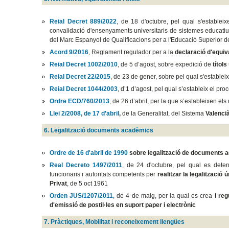
Reial Decret 889/2022
, de 18 d'octubre, pel qual s'establei
convalidació d'ensenyaments universitaris de sistemes educatius
del Marc Espanyol de Qualificacions per a l'Educació Superior del
Acord 9/2016
, Reglament regulador per a la
declaració d'equiv
Reial Decret 1002/2010
, de 5 d’agost, sobre expedició de
títols
Reial Decret 22/2015
, de 23 de gener, sobre pel qual s'establei
Reial Decret 1044/2003
, d’1 d’agost, pel qual s’estableix el pro
Ordre ECD/760/2013
, de 26 d’abril, per la que s’estableixen els
Llei 2/2008, de 17 d’abril
,
de la Generalitat, del Sistema
Valencià
6. Legalització documents acadèmics
Ordre de 16 d'abril de 1990
sobre legalització de documents a
Real Decreto 1497/2011
, de 24 d'octubre, pel qual es deter
funcionaris i autoritats competents per
realitzar la legalització 
Privat
, de 5 oct 1961
Orden JUS/1207/2011
, de 4 de maig, per la qual es crea
i reg
d'emissió de postil·les en suport paper i electrònic
7. Pràctiques, Mobilitat i reconeixement llengües