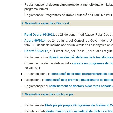
Reglament per al
desenvolupament de la menció dual
en titula
programa formatiu.
Reglament de
Programes de Doble Titulació
de Grau i Màster O
2. Normativa específica Doctorat
Reial Decret 99/2011
, de 28 de gener, modifcat pel Reial Decret
Acord 99/2014
, de 24 de juny, del Consell de Govern de la Un
99/2011, desde titulacions oficials universitàries espanyoles an
Decret 159/2012
, d’11 d’octubre, del Consell, pel qual es
regule
Reglament sobre
dipòsit, avaluació i defensa de la tesi doctora
Criteri d'equivalència dels estudis
cursats en programes de do
20-XII-2011).
Reglament per a la
concessió de premis extraordinaris de doc
Barem per a la
concessió dels premis extraordinaris de docto
Reglament per al
nomenament de doctors o doctores honoris
3. Normativa específica títols propis
Reglament de
Títols propis propis i Programes de Formació Co
Regulació dels
drets d’inscripció i expedició de títols i certif