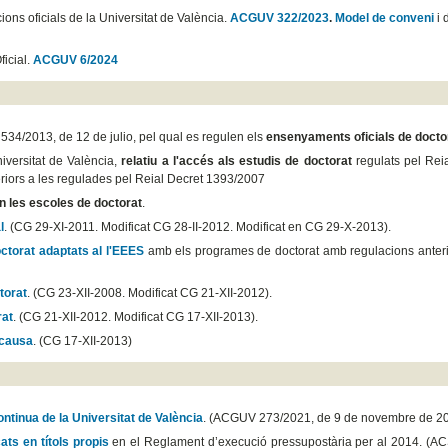
cions oficials de la Universitat de València.
ACGUV 322/2023
.
Model de conveni
i 
ficial.
ACGUV 6/2024
 534/2013, de 12 de julio, pel qual es regulen els
ensenyaments oficials de docto
iversitat de València,
relatiu a l'accés als estudis de doctorat
regulats pel Rei
teriors a les regulades pel Reial Decret 1393/2007
n les escoles de doctorat
.
l
. (CG 29-XI-2011. Modificat CG 28-II-2012. Modificat en CG 29-X-2013).
ctorat adaptats al l'EEES
amb els programes de doctorat amb regulacions anter
torat
. (CG 23-XII-2008. Modificat CG 21-XII-2012).
rat
. (CG 21-XII-2012. Modificat CG 17-XII-2013).
 causa
. (CG 17-XII-2013)
ntinua de la Universitat de València
. (ACGUV 273/2021, de 9 de novembre de 20
icats en títols propis
en el Reglament d’execució pressupostària per al 2014. (A