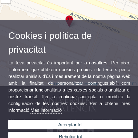
Cookies i política de
privacitat
La teva privacitat és important per a nosaltres. Per això,
t'informem que utilitzem cookies pròpies i de tercers per a
realitzar anàlisis d'ús i mesurament de la nostra pàgina web
amb la finalitat de personalitzar continguts,així com
Leaflet
|
©
OpenStreetMap
contributors ©
CARTO
proporcionar funcionalitats a les xarxes socials o analitzar el
nostre trànsit. Per a continuar accepta o modifica la
configuració de les nostres cookies. Per a obtenir més
informació
Més informació
Màster Universitari en Estudis Internacionals i Europeus
Acceptar tot
Rebutjar tot