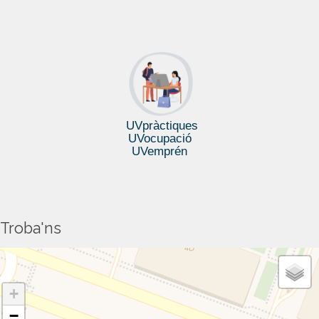
UVpràctiques
UVocupació
UVemprén
Troba'ns
+
−