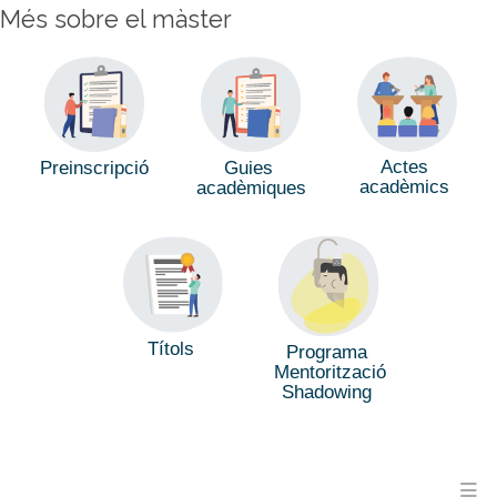
Més sobre el màster
Actes
Preinscripció
Guies
acadèmics
acadèmiques
Títols
Programa
Mentorització
Shadowing
M