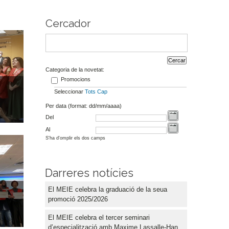
Cercador
Categoria de la novetat:
Promocions
Seleccionar
Tots
Cap
Per data (format: dd/mm/aaaa)
Del
Al
S'ha d'omplir els dos camps
Darreres notícies
El MEIE celebra la graduació de la seua
promoció 2025/2026
El MEIE celebra el tercer seminari
d’especialització amb Maxime Lassalle-Han