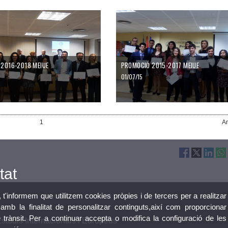
2016-2018​ MEIUE
PROMOCIÓ 2015-2017 MEIUE
01/07/15
1
An
tat
, t'informem que utilitzem cookies pròpies i de tercers per a realitzar
mb la finalitat de personalitzar continguts,així com proporcionar
e trànsit. Per a continuar accepta o modifica la configuració de les
Estudis Internacionals i Europeus