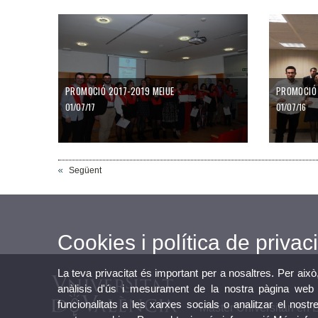
PROMOCIÓ 2017-2019​ MEIUE
PROMOCIÓ 
01/07/17
01/07/16
Següent
Cookies i política de privaci
La teva privacitat és important per a nosaltres. Per això
anàlisis d'ús i mesurament de la nostra pàgina web a
funcionalitats a les xarxes socials o analitzar el nostr
Màster Universitari en 