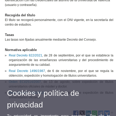
identificación con las credenciales de alumno de la Universitat de València
(usuario y contraseña).
Recogida del título
El título se recogerá personalmente, con el DNI vigente, en la secretaría del
centro de estudios.
Tasas
Las tasas son fijadas anualmente mediante Decreto del Consejo.
Normativa aplicable
Real Decreto 822/2021
, de 28 de septiembre, por el que se establece la
organización de las enseñanzas universitarias y del procedimiento de
aseguramiento de su calidad.
Real Decreto 1496/1987
, de 6 de noviembre, por el que se regula la
obtención, expedición y homologación de títulos universitarios.
Orden ECI/2514/2007
, de 13 de agosto, sobre expedición de títulos
universitarios oficiales de máster y doctor.
Cookies y política de
Real Decreto 1002/2010
, de 5 de agosto, sobre expedición de títulos
universitarios oficiales.
privacidad
Tu privacidad es importante para nosotros. Por ello te