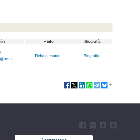
ión
+ info
Biografía
5
Ficha personal
Biografía
t@uv.es