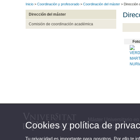
Inicio
>
Coordinación y profesorado
>
Coordinación del máster
> Dirección 
Direc
Dirección del máster
Comisión de coordinación académica
Fot
Máster Universitario en
Cookies y política de priva
(Siglos XV-XIX)
Tu privacidad es importante para nosotros. Por ello te i