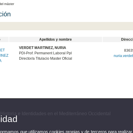
del máster
ción
o
Apellidos y nombre
Direcc
VERDET MARTINEZ, NURIA
8363
PDI-Prof. Permanent Laboral Ppl
nuria.verde
Director/a Titulacio Master Oficial
 Historia e Identidades en el Mediterráneo Occidental
cidad
nformamos que utilizamos cookies propias y de terceros para realizar