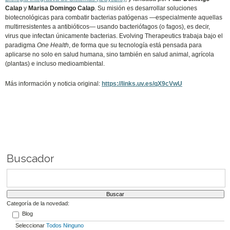
Calap
y
Marisa Domingo Calap
. Su misión es desarrollar soluciones
biotecnológicas para combatir bacterias patógenas —especialmente aquellas
multirresistentes a antibióticos— usando bacteriófagos (o fagos), es decir,
virus que infectan únicamente bacterias. Evolving Therapeutics trabaja bajo el
paradigma
One Health
, de forma que su tecnología está pensada para
aplicarse no solo en salud humana, sino también en salud animal, agrícola
(plantas) e incluso medioambiental.
Más información y noticia original:
https://links.uv.es/qX9cVwU
Buscador
Categoría de la novedad:
Blog
Seleccionar
Todos
Ninguno