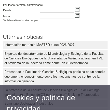
Por fecha (formato: dd/mm/aaaa)
Desde
hasta
Se deben rellenar los dos campos
Últimas noticias
Información matrícula MÁSTER curso 2026-2027
Expertos del departamento de Microbiología y Ecología de la Facultat
de Ciències Biològiques de la Universitat de València aclaran en TVE
el problema de la “bacteria come-carne” en el Mediterráneo
Profesor de la Facultat de Ciències Biològiques participa en un estudio
que amplía el conocimiento sobre los mecanismos de control de la
información genética
La profesora de la Facultat de Ciències Biològiques, Pilar Domingo,
gana el premio EmpendeXXI por su spin-off Evolving Therapeutics
Cookies y política de
Seminario Doctorados Industriales
privacidad