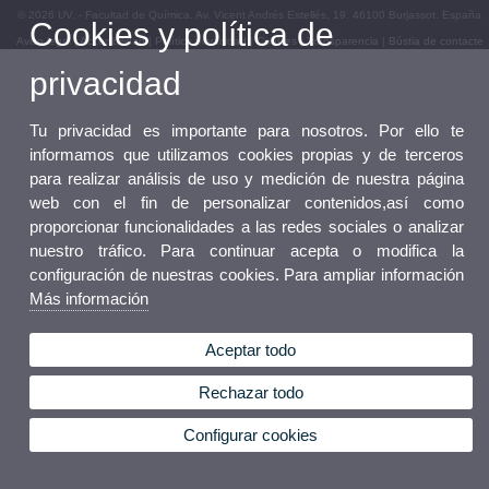
© 2026 UV. - Facultad de Química. Av. Vicent Andrés Estellés, 19. 46100 Burjassot. España
Cookies y política de
Aviso legal
|
Accesibilidad
|
Política privacidad
|
Cookies
|
Transparencia
|
Bústia de contacte
privacidad
Tu privacidad es importante para nosotros. Por ello te
informamos que utilizamos cookies propias y de terceros
para realizar análisis de uso y medición de nuestra página
web con el fin de personalizar contenidos,así como
proporcionar funcionalidades a las redes sociales o analizar
nuestro tráfico. Para continuar acepta o modifica la
configuración de nuestras cookies. Para ampliar información
Más información
Aceptar todo
Rechazar todo
Configurar cookies