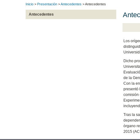
Inicio
>
Presentación
>
Antecedentes
> Antecedentes
Antec
Antecedentes
Los oríge
distingui
Universid
Dicho pro
Universit
Evaluació
de la Gen
Con la en
presentó 
comisión 
Experimen
incluyend
Tras la s
depender 
órgano re
2015 (ACG