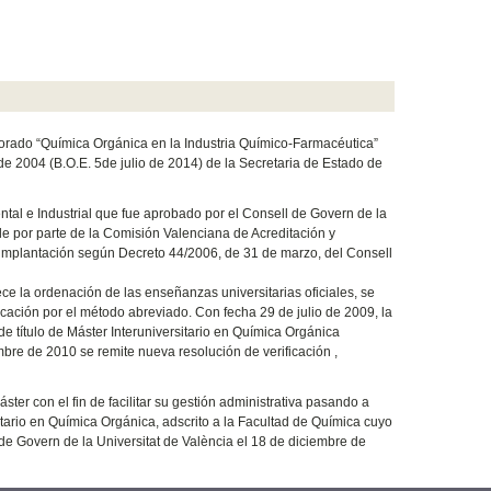
orado “Química Orgánica en la Industria Químico-Farmacéutica”
e 2004 (B.O.E. 5de julio de 2014) de la Secretaria de Estado de
tal e Industrial que fue aprobado por el Consell de Govern de la
le por parte de la Comisión Valenciana de Acreditación y
implantación según Decreto 44/2006, de 31 de marzo, del Consell
ce la ordenación de las enseñanzas universitarias oficiales, se
cación por el método abreviado. Con fecha 29 de julio de 2009, la
de título de Máster Interuniversitario en Química Orgánica
bre de 2010 se remite nueva resolución de verificación ,
ter con el fin de facilitar su gestión administrativa pasando a
tario en Química Orgánica, adscrito a la Facultad de Química cuyo
e Govern de la Universitat de València el 18 de diciembre de