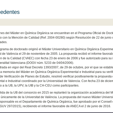
edentes
nes del Máster en Química Orgánica se encuentran en el Programa Oficial de Doct
do con la Mención de Calidad (Ref. 2004-00280) según Resolución de 22 de junio d
ades.
grama de doctorado originó el Máster Universitario en Química Orgánica Experimen
at de València el 29 de noviembre de 2005. La propuesta recibió el informe favorab
n de la Calidad (CVAEC) con fecha 23 de enero de 2006 y fue autorizado para su 
eralitat Valenciana (DOGV núm. 5233 de 04/04/2006).
trada en vigor del Real Decreto 1393/2007, de 29 de octubre, por el que se estable
la memoria del Máster en Química Orgánica Experimental e Industrial para su verifi
de Verificación de Planes de Estudio, resolvió verificar positivamente la propuesta 
tal e Industrial coordinado por la Universidad de Valencia. Con fecha 23 de diciem
o a la UB, la UPV, la UIB y la CH-CEU como participantes.
alida de la UB del consorcio en 2015 se replanteó la organización académica del Más
únicamente de la Universitat de València. La propuesta del nuevo Máster Universi
sponsable es el Departamento de Química Orgánica, fue aprobado por el Consell d
UV 297/2015), recibiendo el informe favorable de ANECA el 2 de junio de 2016.